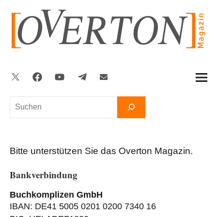
Zum
Inhalt
springen
Twitter
Facebook
YouTube
Telegram
Newsletter
Suchen
Bitte unterstützen Sie das Overton Magazin.
Bankverbindung
Buchkomplizen GmbH
IBAN: DE41 5005 0201 0200 7340 16