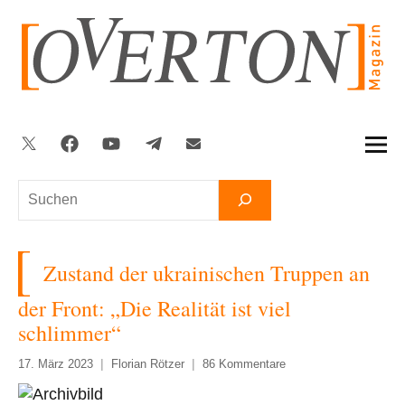
Zum
Inhalt
springen
Twitter
Facebook
YouTube
Telegram
Newsletter
Suchen
Zustand der ukrainischen Truppen an
der Front: „Die Realität ist viel
schlimmer“
17. März 2023
Florian Rötzer
86 Kommentare