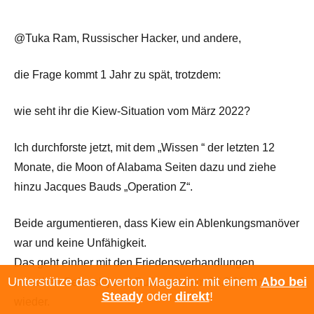
@Tuka Ram, Russischer Hacker, und andere,
die Frage kommt 1 Jahr zu spät, trotzdem:
wie seht ihr die Kiew-Situation vom März 2022?
Ich durchforste jetzt, mit dem „Wissen “ der letzten 12
Monate, die Moon of Alabama Seiten dazu und ziehe
hinzu Jacques Bauds „Operation Z“.
Beide argumentieren, dass Kiew ein Ablenkungsmanöver
war und keine Unfähigkeit.
Das geht einher mit den Friedensverhandlungen
Unterstütze das Overton Magazin: mit einem
Abo bei
zwischen Selenskij und Putin seit dem 25.2.22, immer
Steady
oder
direkt
!
wieder.