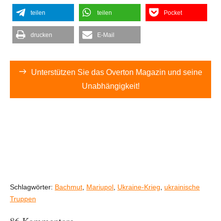
teilen
teilen
Pocket
drucken
E-Mail
Unterstützen Sie das Overton Magazin und seine
Unabhängigkeit!
Schlagwörter:
Bachmut
,
Mariupol
,
Ukraine-Krieg
,
ukrainische
Truppen