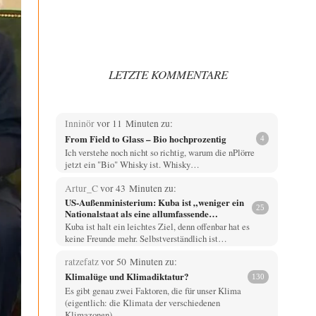
LETZTE KOMMENTARE
Inninör
vor 11 Minuten zu:
From Field to Glass – Bio hochprozentig
4
Ich verstehe noch nicht so richtig, warum die nPlörre
jetzt ein "Bio" Whisky ist. Whisky…
Artur_C
vor 43 Minuten zu:
US-Außenministerium: Kuba ist „weniger ein
25
Nationalstaat als eine allumfassende
Geheimdienst- und Subversionsoperation
Kuba ist halt ein leichtes Ziel, denn offenbar hat es
keine Freunde mehr. Selbstverständlich ist…
ratzefatz
vor 50 Minuten zu:
Klimalüge und Klimadiktatur?
130
Es gibt genau zwei Faktoren, die für unser Klima
(eigentlich: die Klimata der verschiedenen
Klimazonen)…