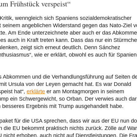
um Frühstück verspeist“
itik, wenngleich sich Spaniens sozialdemokratischer
it seinem angeblichen Widerstand gegen das Nato-Ziel 
atte. Am Ende unterzeichnete aber auch er das Abkomm
t es auch in Kraft treten kann. Dass das nur ein Stürmch
enken, zeigt sich erneut deutlich. Denn Sánchez
nthusiasmus“, wie er erklärt, obwohl es auch für Spanien
 das Abkommen und die Verhandlungsführung auf Seiten d
mit Ursula von der Leyen gemacht hat. Es war Donald
peist hat“,
erklärte
er am Montagmorgen in seinem
rump ein Schwergewicht, so Orban. Der verwies auch dar
in besseres Ergebnis mit Trump ausgehandelt habe.
paket für die USA sprechen, dass wir aus der EU nun do
 die EU bekommt praktisch nichts zurück. Zölle auf Wa
icht erhoben, auch nicht auf Dienstleistungen. Die Fr