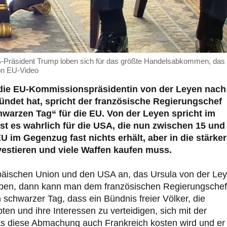
-Präsident Trump loben sich für das größte Handelsabkommen, das
on EU-Video
die EU
‑Kommissionspr
äsidentin von der Leyen nach
ündet hat, spricht der franz
ösische Regierungschef
hwarzen Tag
“ f
ür die EU. Von der Leyen spricht im
t es wahrlich für die USA, die nun zwischen 15 und
U im Gegenzug fast nichts erhält, aber in die stärke
vestieren und viele Waffen kaufen muss.
äischen Union und den USA an, das Ursula von der Le
en, dann kann man dem französischen Regierungschef
 schwarzer Tag, dass ein Bündnis freier Völker, die
 und ihre Interessen zu verteidigen, sich mit der
as diese Abmachung auch Frankreich kosten wird und er