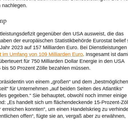
n nachlegen.
ump
tleistungsdefizit gegenüber den USA ausweist, die das
ben der europäischen Statistikbehörde Eurostat belief 
Jahr 2023 auf 157 Milliarden Euro. Bei Dienstleistungen
it im Umfang von 109 Milliarden Euro
. Insgesamt ist dami
 überteuert für 750 Milliarden Dollar Energie in den USA
15 bis 50 Prozent Zölle bezahlen müssen.
präsidentin von einem „großen“ und dem „bestmöglichen
it“ für Unternehmen „auf beiden Seiten des Atlantiks“
lles gegeben.“ Sie behauptet, obwohl noch immer einige
nd: „Es handelt sich um flächendeckende 15-Prozent-Zöl
wir erreichen konnten“, um einen Handelskrieg zu verhinde
ntlichen offen“, fügte sie an, vergaß aber zu erwähnen,