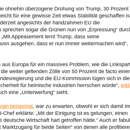
 die ohnehin überzogene Drohung von Trump, 30 Prozent
eicht für eine gewisse Zeit etwas Stabilität geschaffen is
derzeit angesichts der handzahmen EU die
 sprechen sogar die Grünen nun von „Erpressung“ durc
: „Mit Appeasement lernt Trump, dass seine
avon ausgehen, dass er nun immer weitermachen wird“,
 aus Europa für ein massives Problem, wie die Linkspart
 die weiter geltenden Zölle von 50 Prozent de facto eine
 Bundesregierung und die EU-Kommission lügen sich in die
cherheit für heimische Industrien herrschen würde“,
erkl
uch eine „Unterwerfung“ sieht.
egin beispringt
, war zu erwarten, obwohl er sich damit i
Chef erklärte: „Mit der Einigung ist es gelungen, einen
 deutsche Wirtschaft hart getroffen hätte.“ Auch er fabul
Marktzugang für beide Seiten“ von denen alle profitiere