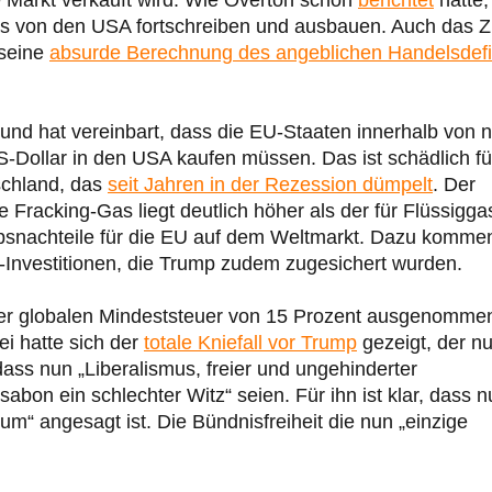
s von den USA fortschreiben und ausbauen. Auch das Zi
 seine
absurde Berechnung des angeblichen Handelsdefi
und hat vereinbart, dass die EU-Staaten innerhalb von n
-Dollar in den USA kaufen müssen. Das ist schädlich fü
schland, das
seit Jahren in der Rezession dümpelt
. Der
 Fracking-Gas liegt deutlich höher als der für Flüssigga
bsnachteile für die EU auf dem Weltmarkt. Dazu komme
-Investitionen, die Trump zudem zugesichert wurden.
er globalen Mindeststeuer von 15 Prozent ausgenomme
i hatte sich der
totale Kniefall vor Trump
gezeigt, der n
 dass nun „Liberalismus, freier und ungehinderter
bon ein schlechter Witz“ seien. Für ihn ist klar, dass n
 angesagt ist. Die Bündnisfreiheit die nun „einzige