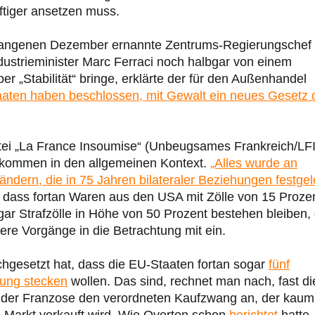
tiger ansetzen muss.
rgangenen Dezember ernannte Zentrums-Regierungschef 
dustrieminister Marc Ferraci noch halbgar von einem
 „Stabilität“ bringe, erklärte der für den Außenhandel
taaten haben beschlossen, mit Gewalt ein neues Gesetz 
tei „La France Insoumise“ (Unbeugsames Frankreich/LFI
Abkommen in den allgemeinen Kontext.
„Alles wurde an
ndern, die in 75 Jahren bilateraler Beziehungen festgel
, dass fortan Waren aus den USA mit Zölle von 15 Proze
r Strafzölle in Höhe von 50 Prozent bestehen bleiben, 
ere Vorgänge in die Betrachtung mit ein.
chgesetzt hat, dass die EU-Staaten fortan sogar
fünf
stung stecken
wollen. Das sind, rechnet man nach, fast di
 der Franzose den verordneten Kaufzwang an, der kaum
ie Markt verkauft wird. Wie Overton schon
berichtet
hatte,