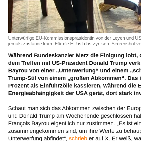
Unterwürfige EU-Kommissionspräsidentin von der Leyen und US
jemals zustande kam. Für die EU ist das zynisch. Screenshot v
Während Bundeskanzler Merz die Einigung lobt, 
dem Treffen mit US-Pr
äsident Donald Trump verk
Bayrou von einer
„Unterwerfung
“ und einem
„sc
Trump-Stil von einem „großen Abkommen“. Das is
Prozent als Einfuhrzölle kassieren, während die E
Energieabhängigkeit der USA gerät, dort stark in
Schaut man sich das Abkommen zwischen der Europ
und Donald Trump am Wochenende geschlossen hab
François Bayrou eigentlich nur zustimmen. „Es ist ein
zusammengekommen sind, um ihre Werte zu behaupten
Unterwerfung abfindet“,
schrieb
er auf X. Er weiß, w