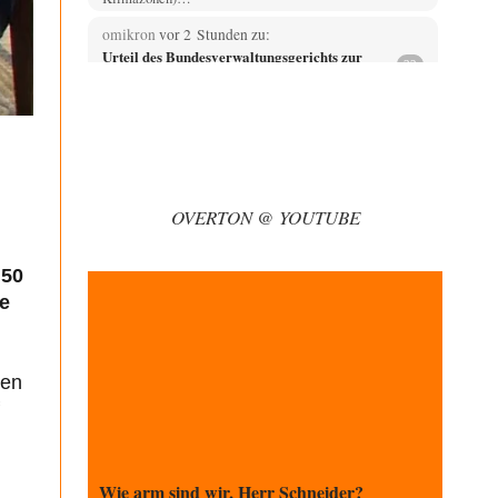
omikron
vor 2 Stunden zu:
Urteil des Bundesverwaltungsgerichts zur
32
ewigen Geheimhaltung
Sie haben das VwGO nicht gelesen. Nur in ganz
bestimmten Verfahren, genau aufgelistet, entscheidet
das…
Ferdinand Wohlgewiehert
vor 2 Stunden zu:
Entkernen, Umfunktionieren und (feindlich)
47
Übernehmen
OVERTON @ YOUTUBE
Also ich schreibs mal so damit der letzte Depp es
vielleicht irgendwann checkt. Und weil…
 50
garno
vor 2 Stunden zu:
re
Absurde Debatte um Ceuta-„Invasion“ durch
26
Marokko vertieft EU-Spaltung
Das ist der Irrtum: Der "Despot" bekommt von uns
nichts "geschenkt", sondern er wird bezahlt…
yen
arth_
vor 2 Stunden zu:
Sollte Bundeswehrwerbung verboten werden?
33
Nr. 6 halte ich für thematisch verfehlt. Unabhängig
davon wie man zu Saudibarbarien oder der…
Wie arm sind wir, Herr Schneider?