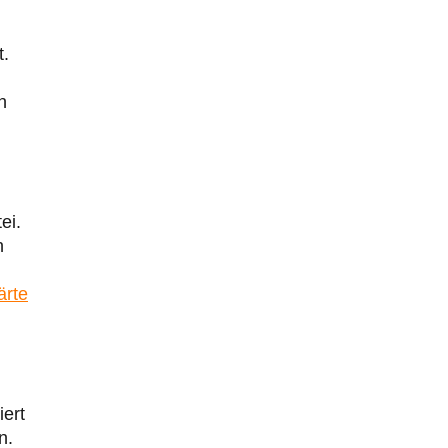
t.
h
ei.
n
ärte
m
iert
n.