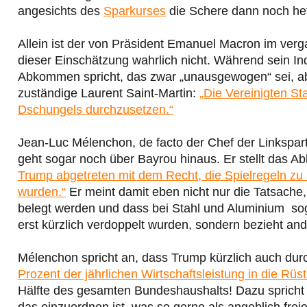
angesichts des
Sparkurses
die Schere dann noch hef
Allein ist der von Präsident Emanuel Macron im ve
dieser Einschätzung wahrlich nicht. Während sein In
Abkommen spricht, das zwar „unausgewogen“ sei, aber
zuständige Laurent Saint-Martin:
„Die Vereinigten S
Dschungels durchzusetzen.“
Jean-Luc Mélenchon, de facto der Chef der Linkspar
geht sogar noch über Bayrou hinaus. Er stellt das 
Trump abgetreten mit dem Recht, die Spielregeln zu ä
wurden.“
Er meint damit eben nicht nur die Tatsache
belegt werden und dass bei Stahl und Aluminium soga
erst kürzlich verdoppelt wurden, sondern bezieht and
Mélenchon spricht an, dass Trump kürzlich auch dur
Prozent der jährlichen Wirtschaftsleistung in die Rü
Hälfte des gesamten Bundeshaushalts! Dazu spricht
das einzuordnen ist, was so gerne als angeblich fre