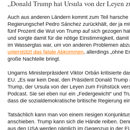
„Donald Trump hat Ursula von der Leyen z
Auch aus anderen Ländern kommt zum Teil harsche Kr
Regierungschef Pedro Sánchez zurückhält, der ja m
fünf Prozent die Wut von Trump auf sich gezogen h
und sorgte damit für die nötige Einstimmigkeit, dami
im Wasserglas war, um von anderen Problemen abzul
unterstützt das fatale Abkommen
, allerdings „ohne E
große Nachteile bringt.
Ungarns Ministerpräsident Viktor Orbán kritisierte
EU. „Es war kein Deal, den Präsident Donald Trump 
Trump, der Ursula von der Leyen zum Frühstück vers
Podcast. Sie sei eben nur ein „Federgewicht“ und T
dass die sozialdemokratische britische Regierung e
Tatsächlich kann man von einem riesigen Konjunktur
anschieben. Trump kann sich die Hände reiben. Denn
aus den USA werden nämlich im Gegenzug in der EU n