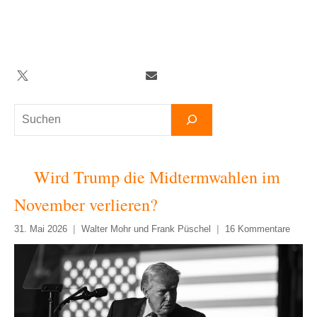
Zum
Inhalt
springen
Twitter
Facebook
YouTube
Telegram
Newsletter
Suchen
Wird Trump die Midtermwahlen im
November verlieren?
31. Mai 2026
Walter Mohr und Frank Püschel
16 Kommentare