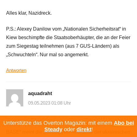
Alles klar, Nazidreck.
P.S.: Alexey Danilow vom „Nationalen Sicherheitsrat“ in
Kiew beschimpfte die Staatsoberhäupter, die an der Feier
zum Siegestag teilnehmen (aus 7 GUS-Ländern) als
„Schwuchteln“. Nur mal so angemerkt.
Antworten
aquadraht
09.05.2023 01:08 Uhr
Unterstütze das Overton Magazin: mit einem
Abo bei
Da das vielleicht nicht so klar war: „PEACEMAKER
Steady
oder
direkt
!
BASE“ meint die „Mirotrowets“-Mordliste der ukrainischen