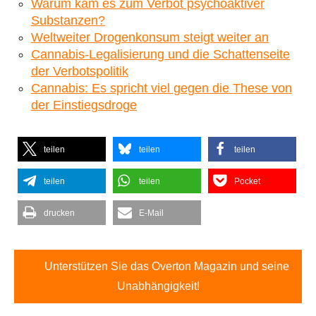
Warum kam es zum Verbot psychoaktiver
Substanzen?
Weltweiter Drogenkonsum steigt weiter an
Cannabis-Legalisierung und die Schattenseite
der Verbotspolitik
Cannabis: Es spricht viel gegen die These von
der Einstiegsdroge
teilen
teilen
teilen
teilen
teilen
Pocket
drucken
E-Mail
Unterstützen Sie das Overton Magazin und seine
Unabhängigkeit!