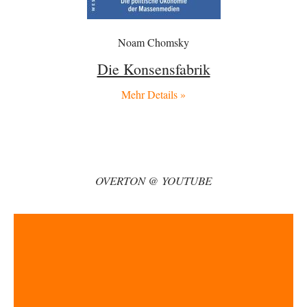
AeaP
vor 4 Stunden zu:
Absurde Debatte um Ceuta-„Invasion“ durch Marokko vertieft
8
EU-Spaltung
Jetzt versuchen "interessierte Kreise" Georg Restle fertigzumachen, der
Noam Chomsky
in der Ceuta-Angelegenheit von einem "US-israelisch-marokkanischen
Bündnis"…
Die Konsensfabrik
Frank Herbert
vor 5 Stunden zu:
Mehr Details »
Ein Bild der Friedensbewegung
15
Ich bin glücklich Deine Worte zu lesen! Ja,JA und noch einmal JAAA!
Neben Gandhi muss…
BR
vor 5 Stunden zu:
Wacht Deutschland nun in dem Krieg auf, den es seit Jahren
72
maßgeblich unterstützt?
OVERTON @ YOUTUBE
Frieden Lied von Georg Danzer ‧ 1981 Ned nur I hab so a Angst Ned…
Theo Noestonto
vor 5 Stunden zu:
Russische Blockade des Schwarzen Meeres
36
"Ohne tragfähige Argumentation wirds wohl eher nix mit dem
„mainstraem näherbringen“…" Natürlich nicht! Da haben…
Grottenolm
vor 6 Stunden zu:
Die von Selenskij angeordnete 40-Tage-Operation hat den
67
Krieg weiter eskaliert
Natürlich ist Russland scheinbar zögerlich, inkonsequent, reagiert immer