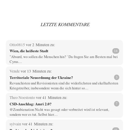
LETZTE KOMMENTARE
Otto0815
vor 2 Minuten zu:
Wien, die heißeste Stadt
14
"Absurd, wo sollen die Menschen hin? ' Da fragen Sie am Besten mal bei
Cyrus…
Vende
vor 13 Minuten zu:
Territoriale Neuordnung der Ukraine?
3
Revanchisten und Revisionisten sind die widerlichsten und ekelhaftesten
Kriegstreiber, insbesondere wenn die sich hinter so…
Theo Noestonto
vor 41 Minuten zu:
CSD-Anschlag: Amri 2.0?
7
@Zombienation Nicht was gesagt oder verbreitet wird ist relevant,
sondern wer es tut. Selbst hier…
sylvain
vor 41 Minuten zu: