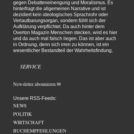
1
gegen Debatteneinengung und Moralismus. Es
Militärmacht verändern
hinterfragt die allgemeinen Narrative und ist
Warum werden wichtigere Fragen nicht gestellt? Auch die KI könnte mir
nur sagen, was die…
dezidiert kein ideologisches Sprachrohr oder
Verlautbarungsorgan, sondern fühlt sich der
Claire Grube
vor 1 Tag zu:
Aufklärung verpflichtet. Da auch hinter dem
»Der freie Wille ist ein Mythos«
8
Overton Magazin Menschen stecken, wird es hier
Rrrrrrichtig: Kritik am Chef und Du wirst exkludiert. Ein typischer
und da auch mal falsch liegen. Das ist aber auch
Schulterklopferblog. Wer wie Herr Erdmann…
in Ordnung, denn sich irren zu können, ist ein
wesentlicher Bestandteil der Wahrheitsfindung.
Platons Sokrates
vor 1 Tag zu:
Die Revolution, die nie scheiterte
13
Es gibt 3 Arten von Freiheit: die geistige ,die seelische und die physische.
SERVICE
Man darf…
Newsletter abonnieren ✉
Unsere RSS-Feeds:
NEWS
POLITIK
WIRTSCHAFT
BUCHEMPFEHLUNGEN