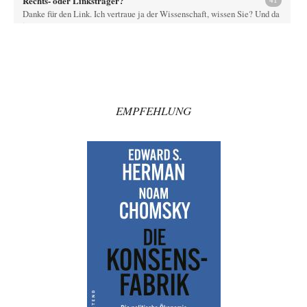
Rechts- oder Linksträger?
41
Danke für den Link. Ich vertraue ja der Wissenschaft, wissen Sie? Und da
ist es…
Theo Noestonto
vor 51 Minuten zu:
Statt Dunkelflaute eher Hitze-Blackout wegen
63
Kühlwassermangel für Atomkraft
Was bewegt eigentlich die Redaktion, Leute wie "Vende" hier völlig
faktenfrei agieren zu lassen? Und…
EMPFEHLUNG
Ach so
vor 2 Stunden zu:
Die Macht der KI-Besitzer
12
"John Miles" benutzte das Wort Kontrolle als Aufhänger; darum bitte
nicht den unschuldigen Boten köpfen.…
Wolfgang Wirth
vor 3 Stunden zu:
Die Araber und die Shoah
5
@mahem Haben Sie diese Passage von mir eigentlich gelesen? "Ich
erwarte von Herrn Zuckermann ja…
Theo Noestonto
vor 3 Stunden zu:
Die Westbank in New York
6
"Das hielt Amerika nicht davon ab, Afghanistan zu besetzen, die
Gesellschaft umzubauen, den Drogenanbau zu…