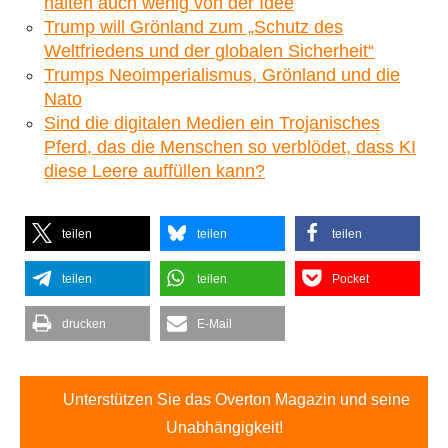
halten auch wenig von der Idee
Trump will Grönland zum „Schutz des
Weltfriedens und der globalen Sicherheit“
Trumps Neoimperialismus, Grönland und die
Nato
Sind die digitalen Medien ein Trojanisches
Pferd, das die Menschen so verblödet, dass KI
diese Leere auffüllen kann?
teilen
teilen
teilen
teilen
teilen
Pocket
drucken
E-Mail
Unterstützen Sie das Overton Magazin und seine
Unabhängigkeit!