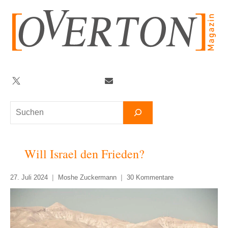
Zum
Inhalt
springen
Twitter
Facebook
YouTube
Telegram
Newsletter
Suchen
Will Israel den Frieden?
27. Juli 2024
Moshe Zuckermann
30 Kommentare