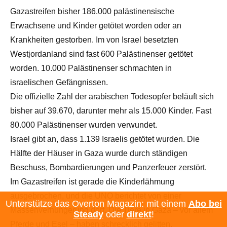
Gazastreifen bisher 186.000 palästinensische
Erwachsene und Kinder getötet worden oder an
Krankheiten gestorben. Im von Israel besetzten
Westjordanland sind fast 600 Palästinenser getötet
worden. 10.000 Palästinenser schmachten in
israelischen Gefängnissen.
Die offizielle Zahl der arabischen Todesopfer beläuft sich
bisher auf 39.670, darunter mehr als 15.000 Kinder. Fast
80.000 Palästinenser wurden verwundet.
Israel gibt an, dass 1.139 Israelis getötet wurden. Die
Hälfte der Häuser in Gaza wurde durch ständigen
Beschuss, Bombardierungen und Panzerfeuer zerstört.
Im Gazastreifen ist gerade die Kinderlähmung
ausgebrochen, und die UNO berichtet von einer
Unterstütze das Overton Magazin: mit einem
Abo bei
Massenverhungerung dort. Die Tiere in Gaza – vor allem
Steady
oder
direkt
!
Pferde und Esel – haben schrecklich gelitten.