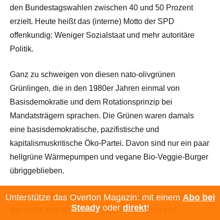
den Bundestagswahlen zwischen 40 und 50 Prozent
erzielt. Heute heißt das (interne) Motto der SPD
offenkundig: Weniger Sozialstaat und mehr autoritäre
Politik.
Ganz zu schweigen von diesen nato-olivgrünen
Grünlingen, die in den 1980er Jahren einmal von
Basisdemokratie und dem Rotationsprinzip bei
Mandatsträgern sprachen. Die Grünen waren damals
eine basisdemokratische, pazifistische und
kapitalismuskritische Öko-Partei. Davon sind nur ein paar
hellgrüne Wärmepumpen und vegane Bio-Veggie-Burger
übriggeblieben.
Bleiben noch die Pseudo-Linken. Aber die interessiert
Unterstütze das Overton Magazin: mit einem
Abo bei
Steady
oder
direkt
!
das nicht, weil sie mit ihren woken, queeren und