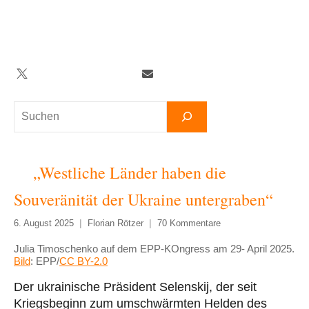
Zum
Inhalt
springen
Twitter
Facebook
YouTube
Telegram
Newsletter
Suchen
„Westliche Länder haben die
Souveränität der Ukraine untergraben“
6. August 2025
Florian Rötzer
70 Kommentare
Julia Timoschenko auf dem EPP-KOngress am 29- April 2025.
Bild
: EPP/
CC BY-2.0
Der ukrainische Präsident Selenskij, der seit
Kriegsbeginn zum umschwärmten Helden des