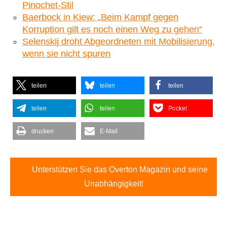
Pinochet-Stil
Baerbock in Kiew: „Beim Kampf gegen
Korruption gilt es noch einen Weg zu gehen“
Selenskij droht Abgeordneten mit Mobilisierung,
wenn sie nicht spuren
teilen
teilen
teilen
teilen
teilen
Pocket
drucken
E-Mail
Unterstützen Sie das Overton Magazin und seine
Unabhängigkeit!