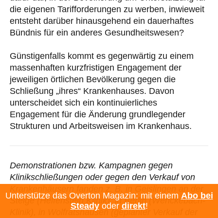
die eigenen Tarifforderungen zu werben, inwieweit
entsteht darüber hinausgehend ein dauerhaftes
Bündnis für ein anderes Gesundheitswesen?
Günstigenfalls kommt es gegenwärtig zu einem
massenhaften kurzfristigen Engagement der
jeweiligen örtlichen Bevölkerung gegen die
Schließung „ihres“ Krankenhauses. Davon
unterscheidet sich ein kontinuierliches
Engagement für die Änderung grundlegender
Strukturen und Arbeitsweisen im Krankenhaus.
Demonstrationen bzw. Kampagnen gegen
Klinikschließungen oder gegen den Verkauf von
Krankenhäusern fanden z. B. in Geislingen an der
Unterstütze das Overton Magazin: mit einem
Abo bei
Steige (Helfenstein Klinik), in Berlin (Wenckebach-
Steady
oder
direkt
!
Klinik), in Wolfratshausen (geplanter Verkauf der