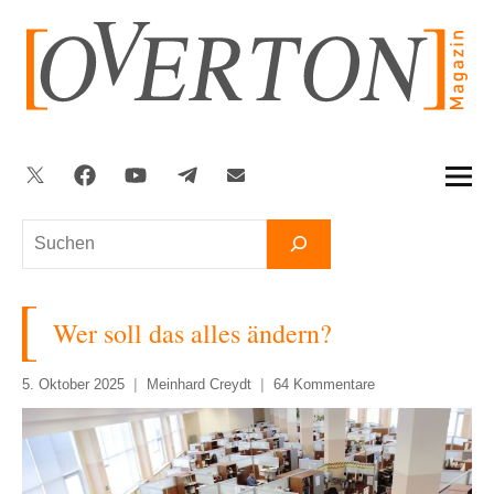
Zum
Inhalt
springen
Twitter
Facebook
YouTube
Telegram
Newsletter
Suchen
Wer soll das alles ändern?
5. Oktober 2025
Meinhard Creydt
64 Kommentare