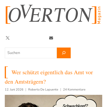
Zum
Inhalt
springen
Twitter
Facebook
YouTube
Telegram
Newsletter
Suchen
Wer schützt eigentlich das Amt vor
den Amtsträgern?
12. Juni 2026
Roberto De Lapuente
24 Kommentare