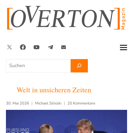
Zum
Inhalt
springen
Twitter
Facebook
YouTube
Telegram
Newsletter
Suchen
Welt in unsicheren Zeiten
30. Mai 2026
Michael Silnizki
20 Kommentare