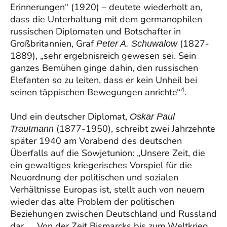
Erinnerungen“ (1920) – deutete wiederholt an,
dass die Unterhaltung mit dem germanophilen
russischen Diplomaten und Botschafter in
Großbritannien, Graf
(1827-
Peter A. Schuwalow
1889), „sehr ergebnisreich gewesen sei. Sein
ganzes Bemühen ginge dahin, den russischen
Elefanten so zu leiten, dass er kein Unheil bei
4
seinen täppischen Bewegungen anrichte“
.
Und ein deutscher Diplomat,
Oskar Paul
(1877-1950), schreibt zwei Jahrzehnte
Trautmann
später 1940 am Vorabend des deutschen
Überfalls auf die Sowjetunion: „Unsere Zeit, die
ein gewaltiges kriegerisches Vorspiel für die
Neuordnung der politischen und sozialen
Verhältnisse Europas ist, stellt auch von neuem
wieder das alte Problem der politischen
Beziehungen zwischen Deutschland und Russland
dar. … Von der Zeit Bismarcks bis zum Weltkrieg