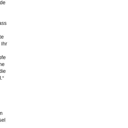
rde
ass
te
Ihr
pfe
me
die
.“
im
sel