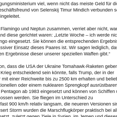
gungsministerium viel, wenn nicht das meiste Geld für di
schäftsfreund von Selenskij Timur Mindich verbunden s
ngeleitet.
 Flamingo und Neptun zusammen, verriet aber nicht, wa
nd diese gerichtet waren: „Letzte Woche – ich werde nic
ingo eingesetzt. Sie können die entsprechenden Ergebni
ssiver Einsatz dieses Paares ist. Wir sagen lediglich, da
en Ergebnisse dieser unserer speziellen Waffen gibt.“
avon, dass die USA der Ukraine Tomahawk-Raketen gebe
 Krieg entscheidend sein könnte, falls Trump, der in der
 mit einer Reichweite bis zu 2500 km erhalten und belie
ntionellen oder einem nuklearen Sprengkopf ausrüstbare
Pentagon ab 1983 eingesetzt und können von Schiffen
ssen werden. Sie fliegen im Unterschied zu
 fast 900 km/h relativ langsam, die neueren Versionen si
ert Storm wurden die Marschflugkörper praktisch bei al
setzt, zuletzt gegen Ziele in Syrien, im Jemen und diese