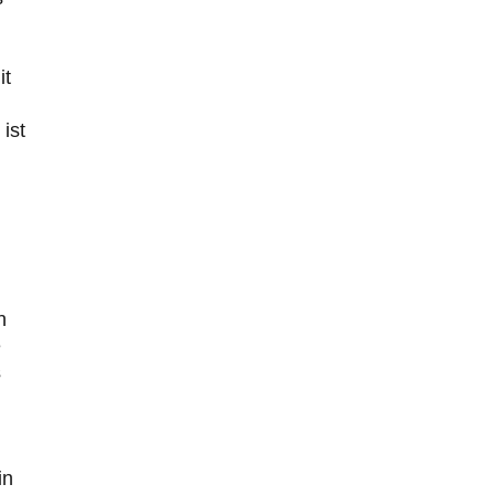
it
ist
n
e
s
in