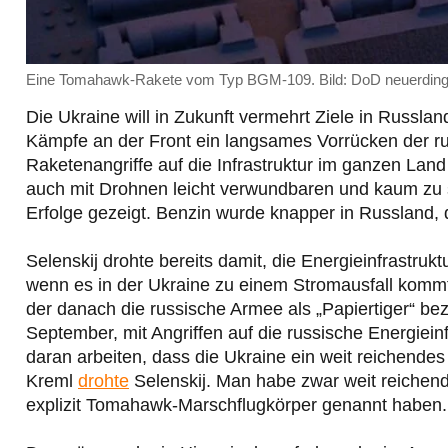
Eine Tomahawk-Rakete vom Typ BGM-109. Bild: DoD neuerdi
Die Ukraine will in Zukunft vermehrt Ziele in Russland
Kämpfe an der Front ein langsames Vorrücken der r
Raketenangriffe auf die Infrastruktur im ganzen Land
auch mit Drohnen leicht verwundbaren und kaum zu 
Erfolge gezeigt. Benzin wurde knapper in Russland, 
Selenskij drohte bereits damit, die Energieinfrastru
wenn es in der Ukraine zu einem Stromausfall komm
der danach die russische Armee als „Papiertiger“ bez
September, mit Angriffen auf die russische Energiei
daran arbeiten, dass die Ukraine ein weit reichendes
Kreml
drohte
Selenskij. Man habe zwar weit reichen
explizit Tomahawk-Marschflugkörper genannt haben.