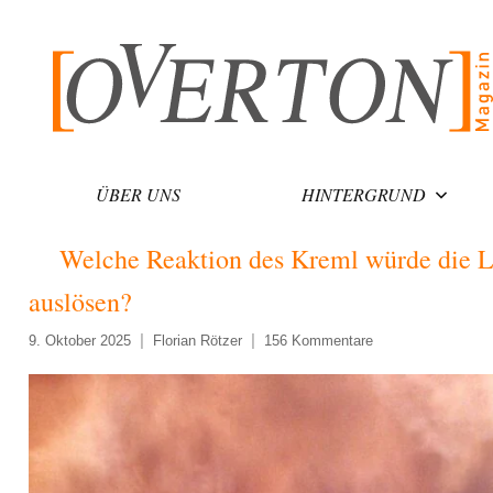
Zum
Inhalt
springen
ÜBER UNS
HINTERGRUND
Welche Reaktion des Kreml würde die L
auslösen?
9. Oktober 2025
Florian Rötzer
156 Kommentare