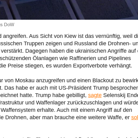
ngs DoW
 angreifen. Aus Sicht von Kiew ist das vernünftig, weil d
ussischen Truppen zeigen und Russland die Drohnen- u
 verstärkt. Dagegen haben die ukrainischen Angriffe auf 
schützenden Ölanlagen wie Raffinerien und Pipelines
die Preise stiegen, es wurden Exportverbote verhängt.
ktur von Moskau anzugreifen und einen Blackout zu bewir
t. Das habe er auch mit US-Präsident Trump besproche
eichnet hatte. Trump habe gebilligt,
sagte
Selenskij End
nfrastruktur und Waffenlager zurückzuschlagen und würd
 Waffensystem erhalte. Auch mit einem Angriff auf den
de Drohnen, aber man brauche eine weitere Waffe, er
sol