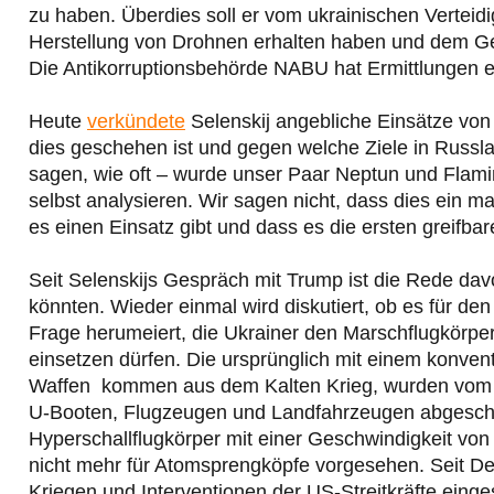
zu haben. Überdies soll er vom ukrainischen Verteidi
Herstellung von Drohnen erhalten haben und dem Ge
Die Antikorruptionsbehörde NABU hat Ermittlungen ei
Heute
verkündete
Selenskij angebliche Einsätze von
dies geschehen ist und gegen welche Ziele in Russla
sagen, wie oft – wurde unser Paar Neptun und Flam
selbst analysieren. Wir sagen nicht, dass dies ein ma
es einen Einsatz gibt und dass es die ersten greifbar
Seit Selenskijs Gespräch mit Trump ist die Rede d
könnten. Wieder einmal wird diskutiert, ob es für den
Frage herumeiert, die Ukrainer den Marschflugkörper
einsetzen dürfen. Die ursprünglich mit einem konve
Waffen kommen aus dem Kalten Krieg, wurden vom 
U-Booten, Flugzeugen und Landfahrzeugen abgescho
Hyperschallflugkörper mit einer Geschwindigkeit von
nicht mehr für Atomsprengköpfe vorgesehen. Seit Des
Kriegen und Interventionen der US-Streitkräfte einge