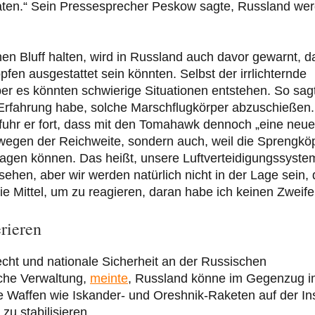
aten.“ Sein Pressesprecher Peskow sagte, Russland we
 Bluff halten, wird in Russland auch davor gewarnt, d
n ausgestattet sein könnten. Selbst der irrlichternde
er es könnten schwierige Situationen entstehen. So sag
Erfahrung habe, solche Marschflugkörper abzuschießen. 
fuhr er fort, dass mit den Tomahawk dennoch „eine neue
 wegen der Reichweite, sondern auch, weil die Sprengkö
 tragen können. Das heißt, unsere Luftverteidigungssyste
hen, aber wir werden natürlich nicht in der Lage sein, 
 Mittel, um zu reagieren, daran habe ich keinen Zweifel
rieren
echt und nationale Sicherheit an der Russischen
iche Verwaltung,
meinte
, Russland könne im Gegenzug 
 Waffen wie Iskander- und Oreshnik-Raketen auf der In
zu stabilisieren.