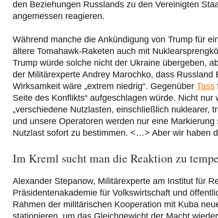
den Beziehungen Russlands zu den Vereinigten Sta
angemessen reagieren.
Während manche die Ankündigung von Trump für einen
ältere Tomahawk-Raketen auch mit Nuklearsprengköpfe
Trump würde solche nicht der Ukraine übergeben, ab
der Militärexperte Andrey Marochko, dass Russland 
Wirksamkeit wäre „extrem niedrig“. Gegenüber
Tass
Seite des Konflikts“ aufgeschlagen würde. Nicht nur
„verschiedene Nutzlasten, einschließlich nuklearer,
und unsere Operatoren werden nur eine Markierung se
Nutzlast sofort zu bestimmen. <…> Aber wir haben die
Im Kreml sucht man die Reaktion zu tempe
Alexander Stepanow, Militärexperte am Institut für R
Präsidentenakademie für Volkswirtschaft und öffentl
Rahmen der militärischen Kooperation mit Kuba neue
stationieren, um das Gleichgewicht der Macht wieder 