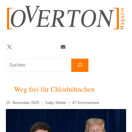
Zum
Inhalt
springen
Twitter
Facebook
YouTube
Telegram
Newsletter
Suchen
Weg frei für Chlorhühnchen
15. November 2025
Gaby Weber
47 Kommentare