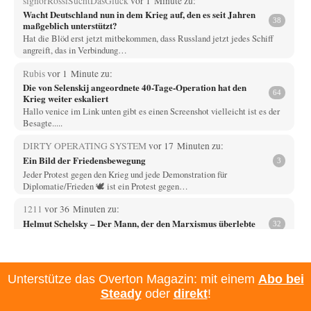
signorRossiSuchtDasGlück
vor 1 Minute zu:
Wacht Deutschland nun in dem Krieg auf, den es seit Jahren
38
maßgeblich unterstützt?
Hat die Blöd erst jetzt mitbekommen, dass Russland jetzt jedes Schiff
angreift, das in Verbindung…
Rubis
vor 1 Minute zu:
Die von Selenskij angeordnete 40-Tage-Operation hat den
64
Krieg weiter eskaliert
Hallo venice im Link unten gibt es einen Screenshot vielleicht ist es der
Besagte.....
DIRTY OPERATING SYSTEM
vor 17 Minuten zu:
Ein Bild der Friedensbewegung
3
Jeder Protest gegen den Krieg und jede Demonstration für
Diplomatie/Frieden 🕊️ ist ein Protest gegen…
1211
vor 36 Minuten zu:
Helmut Schelsky – Der Mann, der den Marxismus überlebte
32
Über politische Strategien kann ich nichts sagen. Man müsste tatsächlich
organisierte gesellschaftliche Kräfte am Werk…
Phineas
vor 51 Minuten zu:
Unterstütze das Overton Magazin: mit einem
Abo bei
Rechts- oder Linksträger?
31
Steady
oder
direkt
!
Zur Erinnerung. Vor kurzem wurde in Frankreich dekretiert, dass JEDER