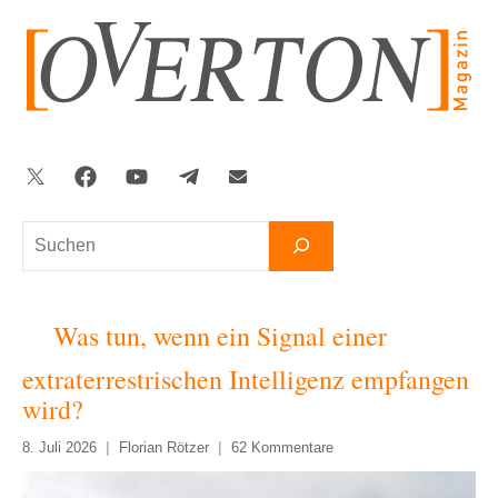
Zum
Inhalt
springen
Twitter
Facebook
YouTube
Telegram
Newsletter
Suchen
Was tun, wenn ein Signal einer
extraterrestrischen Intelligenz empfangen
wird?
8. Juli 2026
Florian Rötzer
62 Kommentare