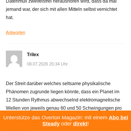
Datenmüll zweifelsfrei heraushören wird, dass da mal
jemand war, der sich mit allen Mitteln selbst vernichtet
hat.
Antworten
Trilex
08.07.2026 20:34 Uhr
Der Streit darüber welches seltsame physikalische
Phänomen zugrunde liegen könnte, dass ein Planet im
12 Stunden Rythmus abwechselnd elektromagnetische
Wellen von jeweils genau 60 und 50 Schwingungen pro
Sekunde abstrahlt, dauert noch an.
Unterstütze das Overton Magazin: mit einem
Abo bei
Steady
oder
direkt
!