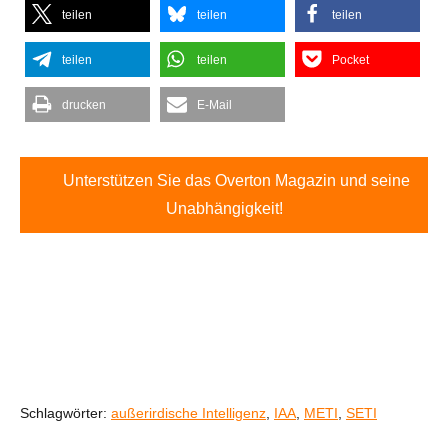
teilen
teilen
teilen
teilen
teilen
Pocket
drucken
E-Mail
Unterstützen Sie das Overton Magazin und seine
Unabhängigkeit!
Schlagwörter:
außerirdische Intelligenz
,
IAA
,
METI
,
SETI