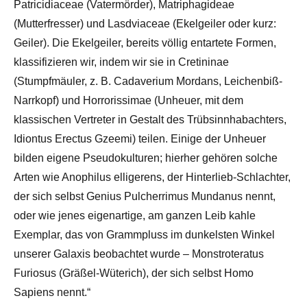
Patricidiaceae (Vatermörder), Matriphagideae
(Mutterfresser) und Lasdviaceae (Ekelgeiler oder kurz:
Geiler). Die Ekelgeiler, bereits völlig entartete Formen,
klassifizieren wir, indem wir sie in Cretininae
(Stumpfmäuler, z. B. Cadaverium Mordans, Leichenbiß-
Narrkopf) und Horrorissimae (Unheuer, mit dem
klassischen Vertreter in Gestalt des Trübsinnhabachters,
Idiontus Erectus Gzeemi) teilen. Einige der Unheuer
bilden eigene Pseudokulturen; hierher gehören solche
Arten wie Anophilus elligerens, der Hinterlieb-Schlachter,
der sich selbst Genius Pulcherrimus Mundanus nennt,
oder wie jenes eigenartige, am ganzen Leib kahle
Exemplar, das von Grammpluss im dunkelsten Winkel
unserer Galaxis beobachtet wurde – Monstroteratus
Furiosus (Gräßel-Wüterich), der sich selbst Homo
Sapiens nennt.“