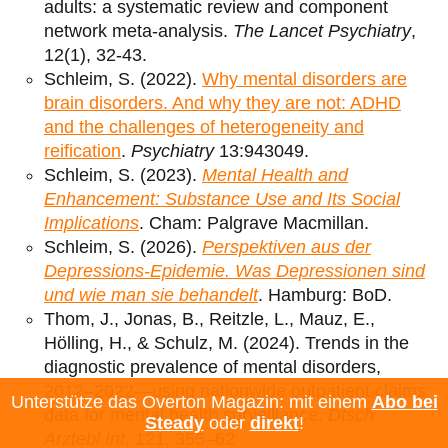
adults: a systematic review and component
network meta-analysis.
The Lancet Psychiatry
,
12(1), 32-43.
Schleim, S. (2022).
Why mental disorders are
brain disorders. And why they are not: ADHD
and the challenges of heterogeneity and
reification
.
Psychiatry
13:943049.
Schleim, S. (2023).
Mental Health and
Enhancement: Substance Use and Its Social
Implications
. Cham: Palgrave Macmillan.
Schleim, S. (2026).
Perspektiven aus der
Depressions-Epidemie. Was Depressionen sind
und wie man sie behandelt
. Hamburg: BoD.
Thom, J., Jonas, B., Reitzle, L., Mauz, E.,
Hölling, H., & Schulz, M. (2024). Trends in the
diagnostic prevalence of mental disorders,
2012–2022—using nationwide outpatient claims
Unterstütze das Overton Magazin: mit einem
Abo bei
data for mental health surveillance.
Dtsch
Steady
oder
direkt
!
Arztebl Int
, 121, 355–62