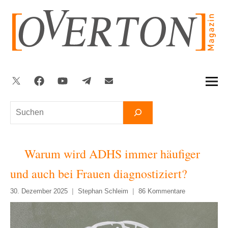
Zum
Inhalt
springen
Twitter
Facebook
YouTube
Telegram
Newsletter
Suchen
Warum wird ADHS immer häufiger
und auch bei Frauen diagnostiziert?
30. Dezember 2025
Stephan Schleim
86 Kommentare