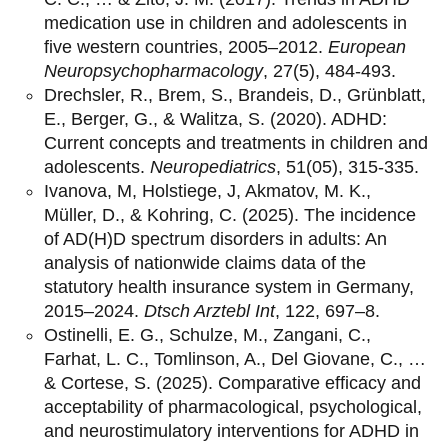
medication use in children and adolescents in
five western countries, 2005–2012.
European
Neuropsychopharmacology
, 27(5), 484-493.
Drechsler, R., Brem, S., Brandeis, D., Grünblatt,
E., Berger, G., & Walitza, S. (2020). ADHD:
Current concepts and treatments in children and
adolescents.
Neuropediatrics
, 51(05), 315-335.
Ivanova, M, Holstiege, J, Akmatov, M. K.,
Müller, D., & Kohring, C. (2025). The incidence
of AD(H)D spectrum disorders in adults: An
analysis of nationwide claims data of the
statutory health insurance system in Germany,
2015–2024.
Dtsch Arztebl Int
, 122, 697–8.
Ostinelli, E. G., Schulze, M., Zangani, C.,
Farhat, L. C., Tomlinson, A., Del Giovane, C., …
& Cortese, S. (2025). Comparative efficacy and
acceptability of pharmacological, psychological,
and neurostimulatory interventions for ADHD in