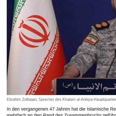
Ebrahim Zolfaqari, Sprecher des Khatam al-Anbiya-Hauptquartie
In den vergangenen 47 Jahren hat die Islamische Rep
mehrfach an den Rand des Zusammenbruchs geführt h