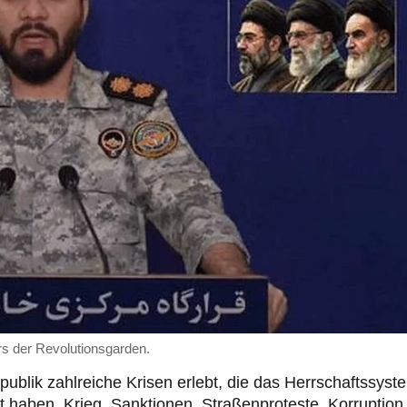
rs der Revolutionsgarden.
ublik zahlreiche Krisen erlebt, die das Herrschaftssyst
aben. Krieg, Sanktionen, Straßenproteste, Korruption