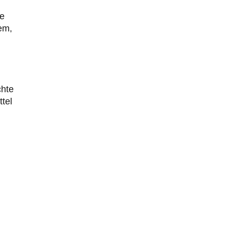
ie
em,
chte
ttel