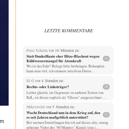
LETZTE KOMMENTARE
Peter Schelm
vor 10 Minuten zu:
Statt Dunkelflaute eher Hitze-Blackout wegen
31
Kühlwassermangel für Atomkraft
Wo ist das Fakt? Belege bitte beibringen. Behaupten
kann man viel. ich erinnere miichvan Daten…
El-G
vor 4 Stunden zu:
Rechts- oder Linksträger?
39
Lieber jjkoeln, im Gegensatz zu anderen Texten von
RdL, ist dieser explizit als "Glosse" ausgezeichnet.…
Mikrowelle
vor 5 Stunden zu:
Wacht Deutschland nun in dem Krieg auf, den
55
es seit Jahren maßgeblich unterstützt?
em
Bei meinen Ermittlungen bin ich auf dieses alte, streng
geheime Video des "60 Minutes"-Kanals (eng.)…