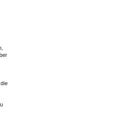
m,
über
 die
zu