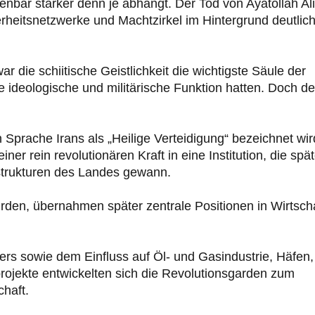
nbar stärker denn je abhängt. Der Tod von Ayatollah Ali
rheitsnetzwerke und Machtzirkel im Hintergrund deutlic
 die schiitische Geistlichkeit die wichtigste Säule der
 ideologische und militärische Funktion hatten. Doch de
en Sprache Irans als „Heilige Verteidigung“ bezeichnet wir
er rein revolutionären Kraft in eine Institution, die spät
tsstrukturen des Landes gewann.
en, übernahmen später zentrale Positionen in Wirtscha
rs sowie dem Einfluss auf Öl- und Gasindustrie, Häfen,
rojekte entwickelten sich die Revolutionsgarden zum
chaft.