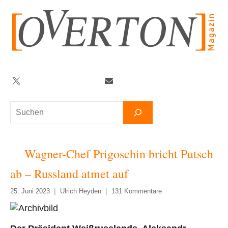
Zum
Inhalt
springen
Twitter
Facebook
YouTube
Telegram
Newsletter
Suchen
Wagner-Chef Prigoschin bricht Putsch
ab – Russland atmet auf
25. Juni 2023
Ulrich Heyden
131 Kommentare