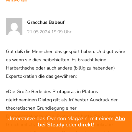
Antworten
Gracchus Babeuf
21.05.2024 19:09 Uhr
Gut daß die Menschen das gespürt haben. Und gut wäre
es wenn sie dies beibehielten. Es braucht keine
Harbarthsche oder auch andere (billig zu habenden)
Expertokratien die das gewähren:
»Die Große Rede des Protagoras in Platons
gleichnamigen Dialog gilt als frühester Ausdruck der
theoretischen Grundlegung einer
Demokratiekonzeption. Protagoras hatte die politische
Unterstütze das Overton Magazin: mit einem
Abo
bei Steady
oder
direkt
!
Gleichheit als Fundamentalprinzip der Demokratie