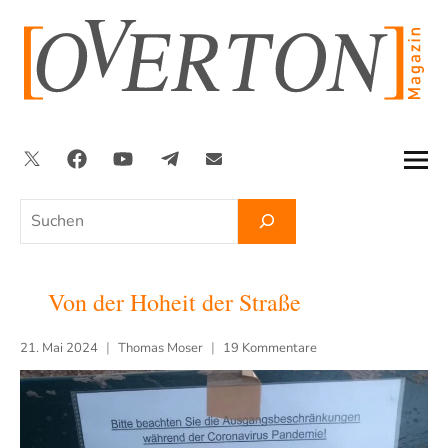
Zum
Inhalt
springen
Twitter
Facebook
YouTube
Telegram
Newsletter
Suchen
Von der Hoheit der Straße
21. Mai 2024
Thomas Moser
19 Kommentare