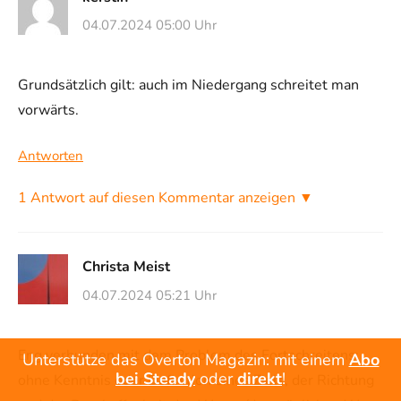
04.07.2024 05:00 Uhr
Grundsätzlich gilt: auch im Niedergang schreitet man
vorwärts.
Antworten
1 Antwort auf diesen Kommentar anzeigen ▼
Christa Meist
04.07.2024 05:21 Uhr
Eng verbunden mit dem Problem des Fortschreitens:
Unterstütze das Overton Magazin: mit einem
Abo
bei Steady
oder
direkt
!
ohne Kenntnis oder Definition eines Ziels, der Richtung