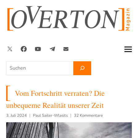
Zum
Inhalt
springen
Twitter
Facebook
YouTube
Telegram
Newsletter
Suchen
Vom Fortschritt verraten? Die
unbequeme Realität unserer Zeit
3. Juli 2024
Paul Sailer-Wlasits
32 Kommentare