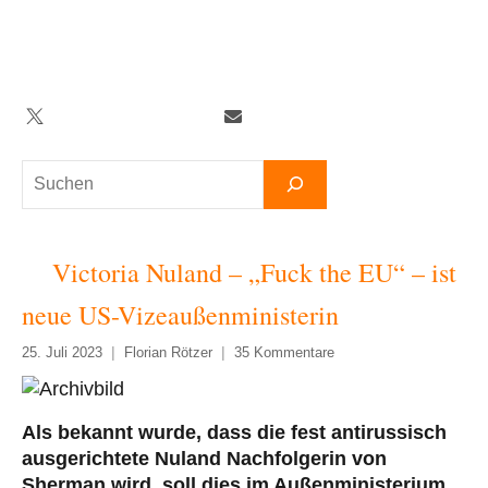
Zum
Inhalt
springen
Twitter
Facebook
YouTube
Telegram
Newsletter
Suchen
Victoria Nuland – „Fuck the EU“ – ist
neue US-Vizeaußenministerin
25. Juli 2023
Florian Rötzer
35 Kommentare
Als bekannt wurde, dass die fest antirussisch
ausgerichtete Nuland Nachfolgerin von
Sherman wird, soll dies im Außenministerium