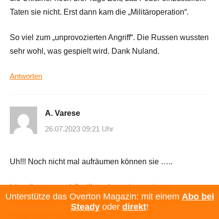
Taten sie nicht. Erst dann kam die „Militäroperation“.
So viel zum „unprovozierten Angriff“. Die Russen wussten
sehr wohl, was gespielt wird. Dank Nuland.
Antworten
A. Varese
26.07.2023 09:21 Uhr
Uh!!! Noch nicht mal aufräumen können sie …..
https://www.nzz.ch/feuilleton/sergei-gerasimow-
Unterstütze das Overton Magazin: mit einem
Abo bei
kriegstagebuch-aus-charkiw-teil-4236-ld.1744038?
Steady
oder
direkt
!
utm_source=pocket-newtab-global-de-DE