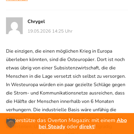
Chrygel
19.05.2026 14:25 Uhr
Die einzigen, die einen möglichen Krieg in Europa
überleben könnten, sind die Osteuropäer. Dort ist noch
etwas übrig von einer Subsistenzwirtschaft, die die
Menschen in die Lage versetzt sich selbst zu versorgen.
In Westeuropa würden ein paar gezielte Schläge gegen
die Strom- und Kommunikationsnetze ausreichen, dass
die Hälfte der Menschen innerhalb von 6 Monaten
verhungern. Die industrielle Basis wäre unfähig die
nötigen Produkte zur Verteidigung zu produzieren und
Unterstütze das Overton Magazin: mit einem
Abo
bei Steady
oder
direkt
!
zu verteilen. Unsere Zivilisation ist so hochgradig