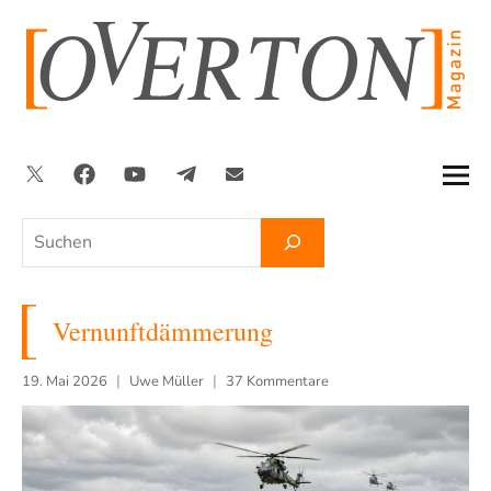
Zum
Inhalt
springen
Twitter
Facebook
YouTube
Telegram
Newsletter
Suchen
Vernunftdämmerung
19. Mai 2026
Uwe Müller
37 Kommentare