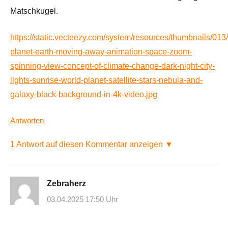
Matschkugel.
https://static.vecteezy.com/system/resources/thumbnails/013/
planet-earth-moving-away-animation-space-zoom-
spinning-view-concept-of-climate-change-dark-night-city-
lights-sunrise-world-planet-satellite-stars-nebula-and-
galaxy-black-background-in-4k-video.jpg
Antworten
1 Antwort auf diesen Kommentar anzeigen ▼
Zebraherz
03.04.2025 17:50 Uhr