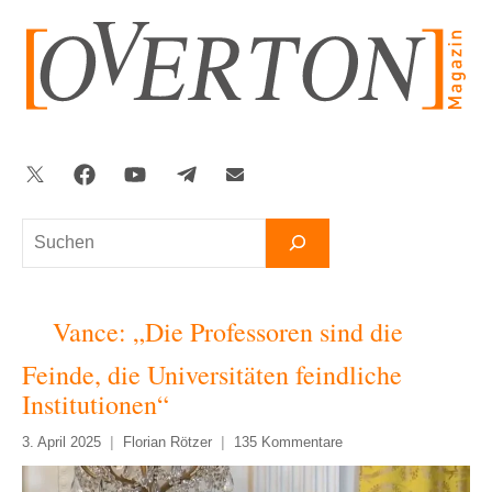
Zum
Inhalt
springen
Twitter
Facebook
YouTube
Telegram
Newsletter
Suchen
Vance: „Die Professoren sind die
Feinde, die Universitäten feindliche
Institutionen“
3. April 2025
Florian Rötzer
135 Kommentare