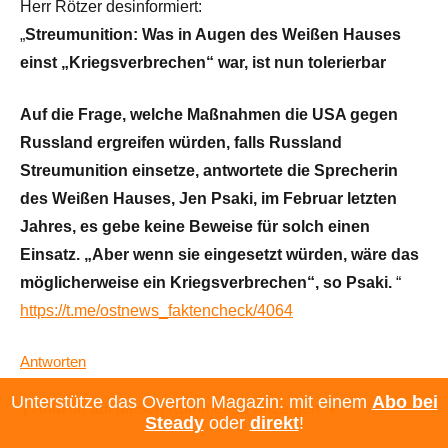
Herr Rötzer desinformiert:
„
Streumunition: Was in Augen des Weißen Hauses
einst „Kriegsverbrechen“ war, ist nun tolerierbar
Auf die Frage, welche Maßnahmen die USA gegen
Russland ergreifen würden, falls Russland
Streumunition einsetze, antwortete die Sprecherin
des Weißen Hauses, Jen Psaki, im Februar letzten
Jahres, es gebe keine Beweise für solch einen
Einsatz. „Aber wenn sie eingesetzt würden, wäre das
möglicherweise ein Kriegsverbrechen“, so Psaki.
“
https://t.me/ostnews_faktencheck/4064
Antworten
Unterstütze das Overton Magazin: mit einem
Abo bei
1 Antwort auf diesen Kommentar anzeigen ▼
Steady
oder
direkt
!