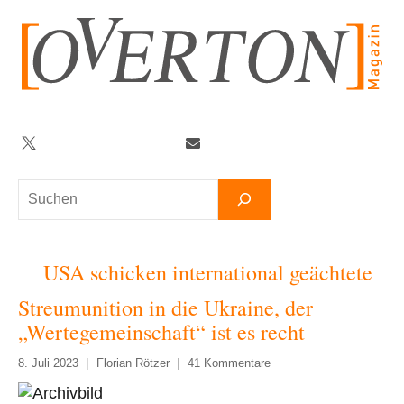
Zum
Inhalt
springen
Twitter
Facebook
YouTube
Telegram
Newsletter
Suchen
USA schicken international geächtete
Streumunition in die Ukraine, der
„Wertegemeinschaft“ ist es recht
8. Juli 2023
Florian Rötzer
41 Kommentare