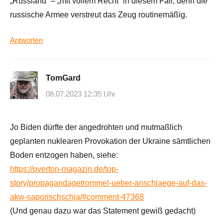
„Russland“ – „mit vollem Recht“ in diesem Fall, denn die
russische Armee verstreut das Zeug routinemäßig.
Antworten
TomGard
08.07.2023 12:35 Uhr
Jo Biden dürfte der angedrohten und mutmaßlich
geplanten nuklearen Provokation der Ukraine sämtlichen
Boden entzogen haben, siehe:
https://overton-magazin.de/top-
story/propagandagetrommel-ueber-anschlaege-auf-das-
akw-saporischschja/#comment-47368
(Und genau dazu war das Statement gewiß gedacht)