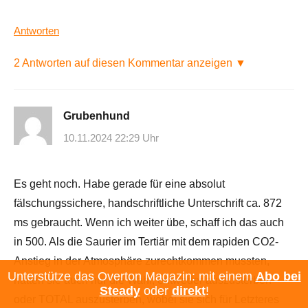
Antworten
2 Antworten auf diesen Kommentar anzeigen ▼
Grubenhund
10.11.2024 22:29 Uhr
Es geht noch. Habe gerade für eine absolut
fälschungssichere, handschriftliche Unterschrift ca. 872
ms gebraucht. Wenn ich weiter übe, schaff ich das auch
in 500. Als die Saurier im Tertiär mit dem rapiden CO2-
Anstieg in der Atmosphäre zurechtkommen mussten,
Unterstütze das Overton Magazin: mit einem
Abo bei
hatten sie auch nur die Wahl, entweder auszusterben
Steady
oder
direkt
!
oder TOTAL auszusterben, wobei sie sich für Letzteres