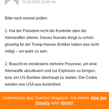
03.06.2026 10:49 Uhr
Bitte noch einmal prüfen:
1. Hat der Präsident nicht die Kontrolle über die
Atomwaffen alleine. Dieses Narrativ klingt zu schön
gruselig für die Trump-Hasser (Kritiker haben das nicht
nötig) – um wahr zu sein.
2. Braucht es mindestens mehrere Prozesse, um eine
Atomwaffe abzufeuern und zur Explosion zu bringen,
bzw. ein US-Bomber überhaupt zu starten. Die Codes
werden von USA aus kontrolliert.
Der Hinweis, dass die Nukleare Teilhabe ein Trick ist, um
Unterstütze das Overton Magazin: mit einem
Abo bei
Steady
oder
direkt
!
den Atomwaffensperrvertrag etc. zu umgehen, ist sehr