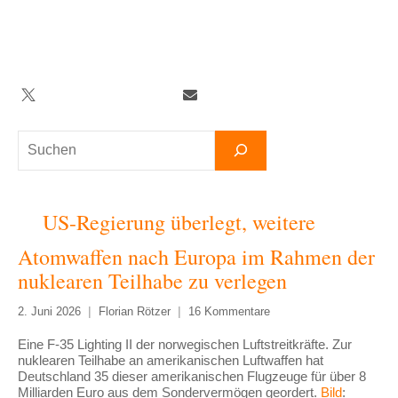
Zum
Inhalt
springen
Twitter
Facebook
YouTube
Telegram
Newsletter
Suchen
US-Regierung überlegt, weitere
Atomwaffen nach Europa im Rahmen der
nuklearen Teilhabe zu verlegen
2. Juni 2026
Florian Rötzer
16 Kommentare
Eine F-35 Lighting II der norwegischen Luftstreitkräfte. Zur
nuklearen Teilhabe an amerikanischen Luftwaffen hat
Deutschland 35 dieser amerikanischen Flugzeuge für über 8
Milliarden Euro aus dem Sondervermögen geordert.
Bild
: