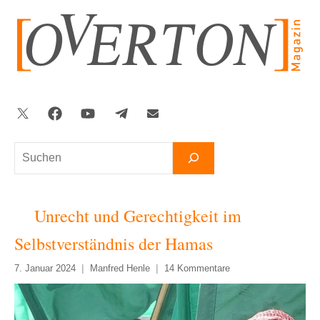
Zum
Inhalt
springen
Twitter
Facebook
YouTube
Telegram
Newsletter
Suchen
Unrecht und Gerechtigkeit im
Selbstverständnis der Hamas
7. Januar 2024
Manfred Henle
14 Kommentare