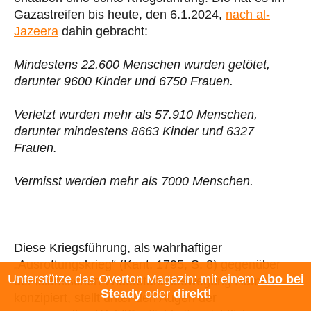
Gazastreifen bis heute, den 6.1.2024,
nach al-
Jazeera
dahin gebracht:
Mindestens 22.600 Menschen wurden getötet,
darunter 9600 Kinder und 6750 Frauen.
Verletzt wurden mehr als 57.910 Menschen,
darunter mindestens 8663 Kinder und 6327
Frauen.
Vermisst werden mehr als 7000 Menschen.
Diese Kriegsführung, als wahrhaftiger
„Ausrottungskrieg“ (Kant, 1795, S. 8) gegenüber
Unterstütze das Overton Magazin: mit einem
Abo bei
der islamischen Widerstandsbewegung Hamas
Steady
oder
direkt
!
konzipiert, stellt unter den Augen der