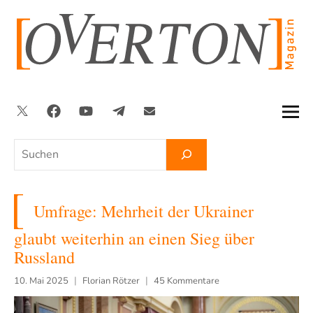
Zum
Inhalt
springen
Twitter
Facebook
YouTube
Telegram
Newsletter
Suchen
Umfrage: Mehrheit der Ukrainer
glaubt weiterhin an einen Sieg über
Russland
10. Mai 2025
Florian Rötzer
45 Kommentare