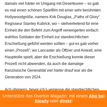
damals viel härter im Umgang mit Deserteuren – so gab
es mal einen schönen Spielfilm mit einer sehr berühmten
Hollywoodgröße, namens Kirk Douglas, „Paths of Glory“
Regisseur Stanley Kubrick, wo – stellvertretend für eine
Einheit die den Befehl zum Angriff verweigerten einfach
wahllos Soldaten der Einheit zur standrechtlichen
Erschießung geführt werden sollten – gut es gab vorher
einen „Prozeß“, wo Lancaster als Offzier und Anwalt, eine
Hauptrolle spielt, aber die Erschießung konnte dieser
Prozeß nicht abwenden, da auch die damalige
französische Generalität viel härter drauf war als die
Generation von 2024.
Ach übrigens, bevor ich’s vergesse die standrechtlichen
Unterstütze das Overton Magazin: mit einem
Abo bei
Erschiessungen – oder das Aufhängen – von
Steady
oder
direkt
!
Deserteuren wurde auch von der deutschen Wehrmacht