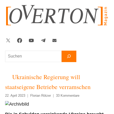
Zum
Inhalt
springen
Twitter
Facebook
YouTube
Telegram
Newsletter
Suchen
Ukrainische Regierung will
staatseigene Betriebe verramschen
22. April 2023
Florian Rötzer
33 Kommentare