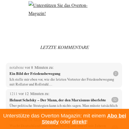
LETZTE KOMMENTARE
notabene
vor 8 Minuten zu:
Ein Bild der Friedensbewegung
2
Ich stelle mir eben vor, wie die letzten Vertreter der Friedensbewegung
mit Rollator und Rollstuhl…
1211
vor 12 Minuten zu:
Helmut Schelsky – Der Mann, der den Marxismus überlebte
32
Über politische Strategien kann ich nichts sagen. Man müsste tatsächlich
organisierte gesellschaftliche Kräfte am Werk…
Unterstütze das Overton Magazin: mit einem
Abo bei
Gilbert
vor 18 Minuten zu:
Steady
oder
direkt
!
Wacht Deutschland nun in dem Krieg auf, den es seit Jahren
35