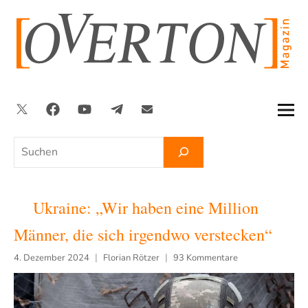
Zum
Inhalt
springen
Twitter
Facebook
YouTube
Telegram
Newsletter
Suchen
Ukraine: „Wir haben eine Million
Männer, die sich irgendwo verstecken“
4. Dezember 2024
Florian Rötzer
93 Kommentare