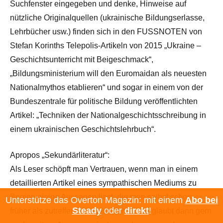
Suchfenster eingegeben und denke, Hinweise auf
nützliche Originalquellen (ukrainische Bildungserlasse,
Lehrbücher usw.) finden sich in den FUSSNOTEN von
Stefan Korinths Telepolis-Artikeln von 2015 „Ukraine –
Geschichtsunterricht mit Beigeschmack“,
„Bildungsministerium will den Euromaidan als neuesten
Nationalmythos etablieren“ und sogar in einem von der
Bundeszentrale für politische Bildung veröffentlichten
Artikel: „Techniken der Nationalgeschichtsschreibung in
einem ukrainischen Geschichtslehrbuch“.
Apropos „Sekundärliteratur“:
Als Leser schöpft man Vertrauen, wenn man in einem
detaillierten Artikel eines sympathischen Mediums zu
Beginn einige Aussagen liest, die man selbst schon
Unterstütze das Overton Magazin: mit einem
Abo bei
Steady
oder
direkt
!
früher als zutreffend festgestellt hat, und glaubt dann gern