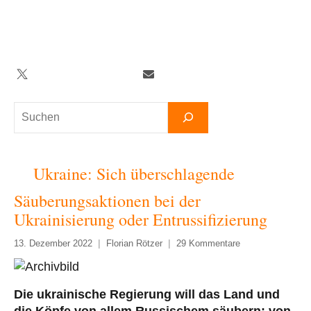
Zum
Inhalt
springen
Twitter
Facebook
YouTube
Telegram
Newsletter
Suchen
Ukraine: Sich überschlagende
Säuberungsaktionen bei der
Ukrainisierung oder Entrussifizierung
13. Dezember 2022
Florian Rötzer
29 Kommentare
Die ukrainische Regierung will das Land und
die Köpfe von allem Russischem säubern: von