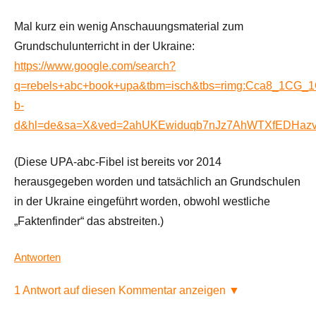
Mal kurz ein wenig Anschauungsmaterial zum
Grundschulunterricht in der Ukraine:
https://www.google.com/search?
q=rebels+abc+book+upa&tbm=isch&tbs=rimg:Cca8_1CG_
b-
d&hl=de&sa=X&ved=2ahUKEwiduqb7nJz7AhWTXfEDHazv
(Diese UPA-abc-Fibel ist bereits vor 2014
herausgegeben worden und tatsächlich an Grundschulen
in der Ukraine eingeführt worden, obwohl westliche
„Faktenfinder“ das abstreiten.)
Antworten
1 Antwort auf diesen Kommentar anzeigen ▼