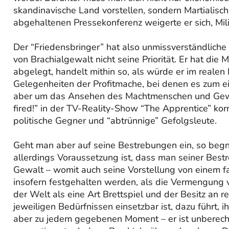
skandinavische Land vorstellen, sondern Martialisc
abgehaltenen Pressekonferenz weigerte er sich, Mil
Der “Friedensbringer” hat also unmissverständlich
von Brachialgewalt nicht seine Priorität. Er hat die 
abgelegt, handelt mithin so, als würde er im reale
Gelegenheiten der Profitmache, bei denen es zum e
aber um das Ansehen des Machtmenschen und Gewi
fired!” in der TV-Reality-Show “The Apprentice” ko
politische Gegner und “abtrünnige” Gefolgsleute.
Geht man aber auf seine Bestrebungen ein, so begnü
allerdings Voraussetzung ist, dass man seiner Bestre
Gewalt – womit auch seine Vorstellung von einem fa
insofern festgehalten werden, als die Vermengung v
der Welt als eine Art Brettspiel und der Besitz an r
jeweiligen Bedürfnissen einsetzbar ist, dazu führt, i
aber zu jedem gegebenen Moment – er ist unbereche