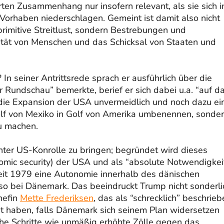
rten Zusammenhang nur insofern relevant, als sie sich i
 Vorhaben niederschlagen. Gemeint ist damit also nicht
primitive Streitlust, sondern Bestrebungen und
lität von Menschen und das Schicksal von Staaten und
In seiner Antrittsrede sprach er ausführlich über die
Rundschau” bemerkte, berief er sich dabei u.a. “auf d
 die Expansion der USA unvermeidlich und noch dazu ei
 Golf von Mexiko in Golf von Amerika umbenennen, sonde
u machen.
unter US-Konrolle zu bringen; begründet wird dieses
nomic security) der USA und als “absolute Notwendigkei
 seit 1979 eine Autonomie innerhalb des dänischen
also bei Dänemark. Das beeindruckt Trump nicht sonderli
hefin
Mette Frederiksen
, das als “schrecklich” beschrie
t haben, falls Dänemark sich seinem Plan widersetzen
he Schritte wie unmäßig erhöhte Zölle gegen das