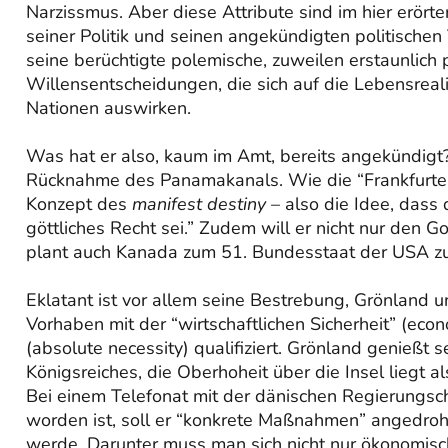
Narzissmus. Aber diese Attribute sind im hier erörte
seiner Politik und seinen angekündigten politischen
seine berüchtigte polemische, zuweilen erstaunlich 
Willensentscheidungen, die sich auf die Lebensrea
Nationen auswirken.
Was hat er also, kaum im Amt, bereits angekündigt? 
Rücknahme des Panamakanals. Wie die “Frankfurter 
Konzept des
manifest destiny
– also die Idee, dass
göttliches Recht sei.” Zudem will er nicht nur den
plant auch Kanada zum 51. Bundesstaat der USA z
Eklatant ist vor allem seine Bestrebung, Grönland 
Vorhaben mit der “wirtschaftlichen Sicherheit” (eco
(absolute necessity) qualifiziert. Grönland genießt
Königsreiches, die Oberhoheit über die Insel liegt 
Bei einem Telefonat mit der dänischen Regierungsc
worden ist, soll er “konkrete Maßnahmen” angedroh
werde. Darunter muss man sich nicht nur ökonomisc