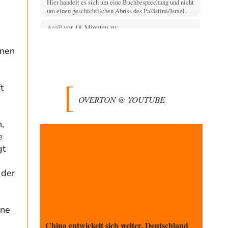
Hier handelt es sich um eine Buchbesprechung und nicht
um einen geschichtlichen Abriss des Palästina/Israel…
AeaP
vor 18 Minuten zu:
Absurde Debatte um Ceuta-„Invasion“ durch
14
Marokko vertieft EU-Spaltung
inen
Jetzt versuchen "interessierte Kreise" Georg Restle
g
fertigzumachen, der in der Ceuta-Angelegenheit von
einem "US-israelisch-marokkanischen Bündnis"…
t
Adel verpflichtet
vor 51 Minuten zu:
OVERTON @ YOUTUBE
CSD-Anschlag: Amri 2.0?
3
Wir werden doch wie immer auch hier nur verarscht und
wer glaubt das ein SWAT-Team…
,
e
Adel verpflichtet
vor 1 Stunde zu:
Die Macht der KI-Besitzer
11
gt
This is what we get: Gates Foundation finanziert KI-
gesteuerte Erschaffung synthetischer Viren. Nicht nur
 der
das…
Theo Noestonto
vor 1 Stunde zu:
Rechts- oder Linksträger?
40
ine
Schafft man es nichtmal mehr in die gegenwärtige
Politik, macht man eben mittels Modebeiträgen auf…
China entwickelt sich weiter, Deutschland