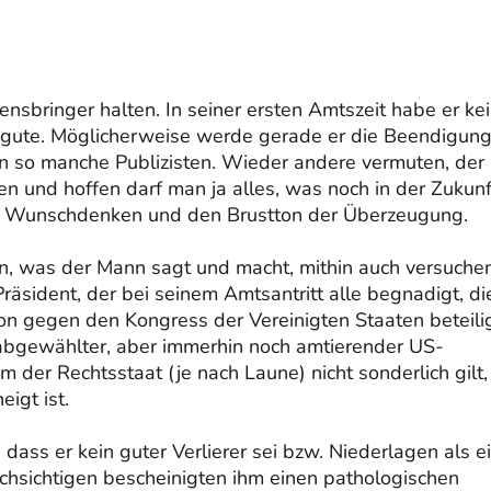
nsbringer halten. In seiner ersten Amtszeit habe er ke
l zugute. Möglicherweise werde gerade er die Beendigun
en so manche Publizisten. Wieder andere vermuten, der
n und hoffen darf man ja alles, was noch in der Zukunf
 das Wunschdenken und den Brustton der Überzeugung.
ren, was der Mann sagt und macht, mithin auch versuchen
räsident, der bei seinem Amtsantritt alle begnadigt, di
ion gegen den Kongress der Vereinigten Staaten beteili
 abgewählter, aber immerhin noch amtierender US-
em der Rechtsstaat (je nach Laune) nicht sonderlich gilt,
igt ist.
dass er kein guter Verlierer sei bzw. Niederlagen als e
achsichtigen bescheinigten ihm einen pathologischen