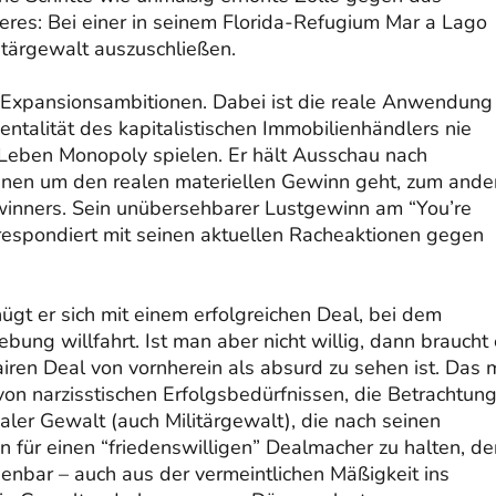
heres: Bei einer in seinem Florida-Refugium Mar a Lago
itärgewalt auszuschließen.
e Expansionsambitionen. Dabei ist die reale Anwendung
Mentalität des kapitalistischen Immobilienhändlers nie
n Leben Monopoly spielen. Er hält Ausschau nach
inen um den realen materiellen Gewinn geht, zum ande
nners. Sein unübersehbarer Lustgewinn am “You’re
rrespondiert mit seinen aktuellen Racheaktionen gegen
gt er sich mit einem erfolgreichen Deal, bei dem
bung willfahrt. Ist man aber nicht willig, dann braucht 
iren Deal von vornherein als absurd zu sehen ist. Das
on narzisstischen Erfolgsbedürfnissen, die Betrachtun
ealer Gewalt (auch Militärgewalt), die nach seinen
hn für einen “friedenswilligen” Dealmacher zu halten, de
nbar – auch aus der vermeintlichen Mäßigkeit ins