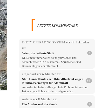
LETZTE KOMMENTARE
DIRTY OPERATING SYSTEM
vor 48 Sekunden
zu:
Wien, die heißeste Stadt
4
Muss man immer alles so negativ sehen und
schlechtreden? Die Eiscreme-, Sprühnebel- und
Klimaanlagenhersteller freut…
aufgepasst
vor 6 Minuten zu:
Statt Dunkelflaute eher Hitze-Blackout wegen
56
Kühlwassermangel für Atomkraft
wenn das technisch alles gar kein Problem ist warum
hat es eigentlich noch niemand gemacht?…
mahem
vor 8 Minuten zu:
Die Araber und die Shoah
4