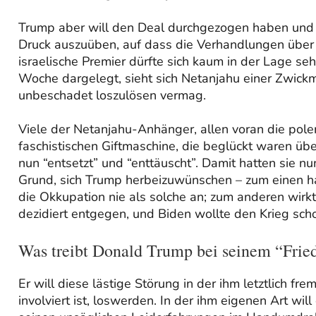
Trump aber will den Deal durchgezogen haben und 
Druck auszuüben, auf dass die Verhandlungen über 
israelische Premier dürfte sich kaum in der Lage se
Woche dargelegt, sieht sich Netanjahu einer Zwickm
unbeschadet loszulösen vermag.
Viele der Netanjahu-Anhänger, allen voran die pol
faschistischen Giftmaschine, die beglückt waren ü
nun “entsetzt” und “enttäuscht”. Damit hatten sie nu
Grund, sich Trump herbeizuwünschen – zum einen hatt
die Okkupation nie als solche an; zum anderen wirkt e
dezidiert entgegen, und Biden wollte den Krieg sc
Was treibt Donald Trump bei seinem “Frie
Er will diese lästige Störung in der ihm letztlich fr
involviert ist, loswerden. In der ihm eigenen Art wil