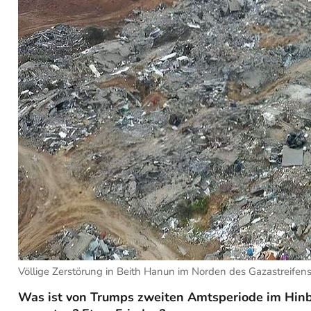
Völlige Zerstörung in Beith Hanun im Norden des Gazastreifens.
Was ist von Trumps zweiten Amtsperiode im Hinbli