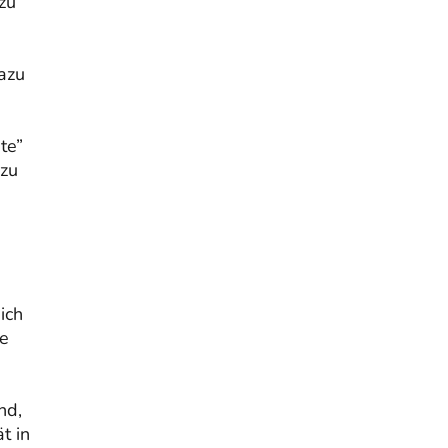
zu
dazu
te”
 zu
e
ich
ie
nd,
t in