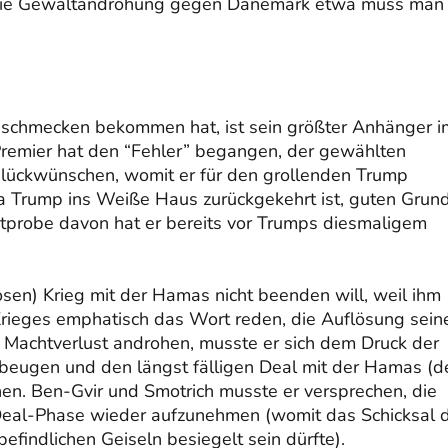
 Die Gewaltandrohung gegen Dänemark etwa muss man
 schmecken bekommen hat, ist sein größter Anhänger i
Premier hat den “Fehler” begangen, der gewählten
glückwünschen, womit er für den grollenden Trump
 Trump ins Weiße Haus zurückgekehrt ist, guten Grund
stprobe davon hat er bereits vor Trumps diesmaligem
sen) Krieg mit der Hamas nicht beenden will, weil ihm
Krieges emphatisch das Wort reden, die Auflösung sein
Machtverlust androhen, musste er sich dem Druck der
beugen und den längst fälligen Deal mit der Hamas (d
n. Ben-Gvir und Smotrich musste er versprechen, die
Deal-Phase wieder aufzunehmen (womit das Schicksal 
findlichen Geiseln besiegelt sein dürfte).