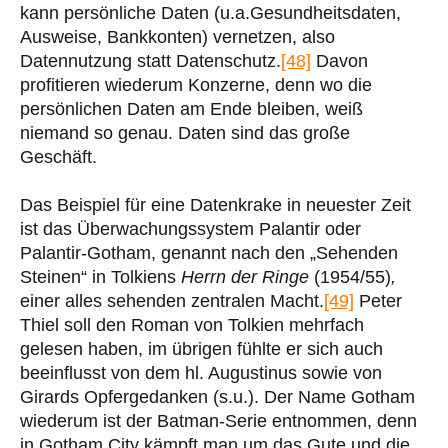
kann persönliche Daten (u.a.Gesundheitsdaten,
Ausweise, Bankkonten) vernetzen, also
Datennutzung statt Datenschutz.
[48]
Davon
profitieren wiederum Konzerne, denn wo die
persönlichen Daten am Ende bleiben, weiß
niemand so genau. Daten sind das große
Geschäft.
Das Beispiel für eine Datenkrake in neuester Zeit
ist das Überwachungssystem Palantir oder
Palantir-Gotham, genannt nach den „Sehenden
Steinen“ in Tolkiens
Herrn der Ringe
(1954/55)
,
einer alles sehenden zentralen Macht.
[49]
Peter
Thiel soll den Roman von Tolkien mehrfach
gelesen haben, im übrigen fühlte er sich auch
beeinflusst von dem hl. Augustinus sowie von
Girards Opfergedanken (s.u.). Der Name Gotham
wiederum ist der Batman-Serie entnommen, denn
in Gotham City kämpft man um das Gute und die