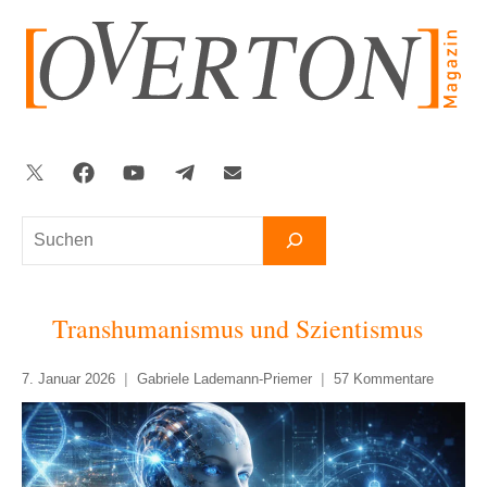
Zum
Inhalt
springen
Twitter
Facebook
YouTube
Telegram
Newsletter
Suchen
Transhumanismus und Szientismus
7. Januar 2026
Gabriele Lademann-Priemer
57 Kommentare