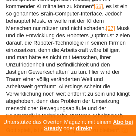
kommender KI mithalten zu können“
[56]
, es ist ein
so genanntes Brain-Computer-Interface. Jedoch
behauptet Musk, er wolle mit der KI dem
Menschen nur nützen und nicht schaden.
[57]
Musk
und die Entwicklung des Roboters „Optimus“ zielen
darauf, die Roboter-Technologie in seinen Firmen
einzusetzen, denn die Arbeitskraft wäre billiger,
und man hätte es nicht mit Menschen, ihrer
Unzufriedenheit und Befindlichkeit und den
„lästigen Gewerkschaften“ zu tun. Hier wird der
Traum einer völlig veränderten Welt und
Arbeitswelt geträumt. Allerdings scheint die
Verwirklichung noch weit entfernt zu sein und klingt
abgehoben, denn das Problem der Umsetzung
menschlicher Bewegungsabläufe und der
Feinmotorik in technische Systeme scheint noch
Unterstütze das Overton Magazin: mit einem
Abo bei
nicht zufriedenstellend gelöst zu sein. „Wenn man
Steady
oder
direkt
!
Gott spielt, ist es schwierig geerdet zu bleiben“.
[58]