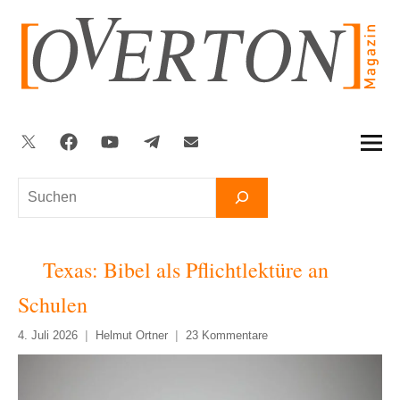
Zum
Inhalt
springen
Twitter
Facebook
YouTube
Telegram
Newsletter
Suchen
Texas: Bibel als Pflichtlektüre an
Schulen
4. Juli 2026
Helmut Ortner
23 Kommentare