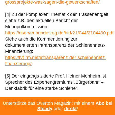
grossprojekte-was-sagen-die-gewerkschaften/
[4] Zu der komplexen Thematik der Trassenentgelt
siehe z.B. den aktuellen Bericht der
Monopolkommission:
https://dserver.bundestag.de/btd/21/044/2104490.pdf
Siehe auch die Kommentierung zur
dokumentierten Intransparenz der Schienennetz-
Finanzierung:
https://tvt-rm.net/intransparenz-der-schienennetz-
finanzierung/
[5] Der eingangs zitierte Prof. Heiner Monheim ist
Sprecher des Expertengremiums „Bürgerbahn –
Denkfabrik für eine starke Schiene“.
[6] Pressemitteilung vom 28.6.2026:
Unterstütze das Overton Magazin: mit einem
Abo bei
https://abbd.info/pm-infrastruktur-zukunftsgesetz/
Steady
oder
direkt
!