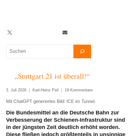
Zum
Inhalt
springen
Twitter
Facebook
YouTube
Telegram
Newsletter
Suchen
„Stuttgart 21 ist überall!“
3. Juli 2026
Karl-Heinz Peil
19 Kommentare
Mit ChatGPT generiertes Bild: ICE im Tunnel.
Die Bundesmittel an die Deutsche Bahn zur
Verbesserung der Schienen-Infrastruktur sind
in der jüngsten Zeit deutlich erhöht worden.
Diese fließen jedoch größtenteils in unsinnige