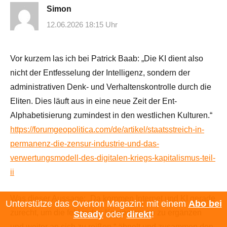
Simon
12.06.2026 18:15 Uhr
Vor kurzem las ich bei Patrick Baab: „Die KI dient also
nicht der Entfesselung der Intelligenz, sondern der
administrativen Denk- und Verhaltenskontrolle durch die
Eliten. Dies läuft aus in eine neue Zeit der Ent-
Alphabetisierung zumindest in den westlichen Kulturen.“
https://forumgeopolitica.com/de/artikel/staatsstreich-in-
permanenz-die-zensur-industrie-und-das-
verwertungsmodell-des-digitalen-kriegs-kapitalismus-teil-
ii
Was dieser Aussage: „Da kommen Internet und KI gerade
Unterstütze das Overton Magazin: mit einem
Abo bei
zurecht, um die fehlenden Kompetenzen zu ergänzen
Steady
oder
direkt
!
und weiter an sich zu reißen.“ ähnelt und zusammen den