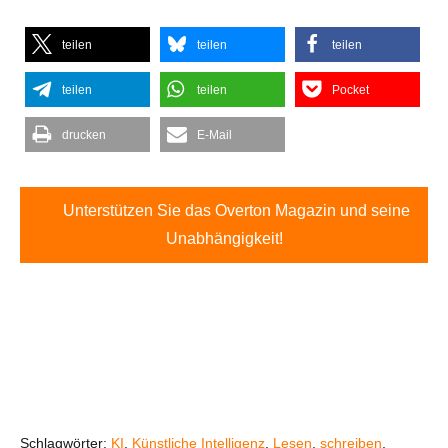
teilen
teilen
teilen
teilen
teilen
Pocket
drucken
E-Mail
Unterstützen Sie das Overton Magazin und seine
Unabhängigkeit!
Schlagwörter:
KI
,
Künstliche Intelligenz
,
Lesen
,
schreiben
,