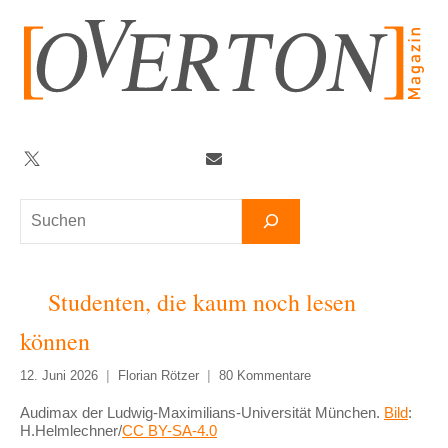
Zum
Inhalt
springen
Twitter
Facebook
YouTube
Telegram
Newsletter
Suchen
Studenten, die kaum noch lesen
können
12. Juni 2026
Florian Rötzer
80 Kommentare
Audimax der Ludwig-Maximilians-Universität München.
Bild
:
H.Helmlechner/
CC BY-SA-4.0