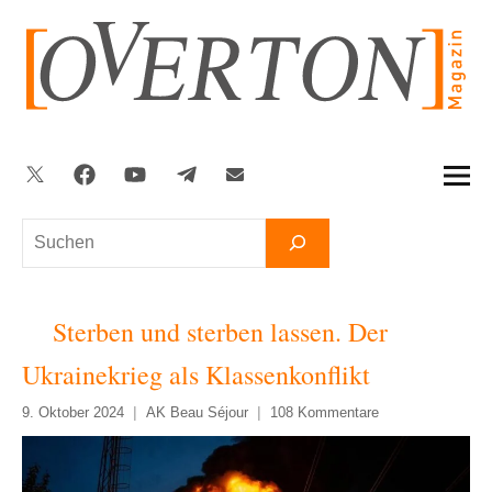
Zum
Inhalt
springen
Twitter
Facebook
YouTube
Telegram
Newsletter
Suchen
Sterben und sterben lassen. Der
Ukrainekrieg als Klassenkonflikt
9. Oktober 2024
AK Beau Séjour
108 Kommentare