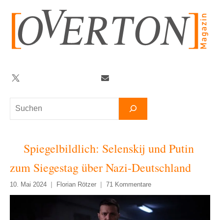
Zum
Inhalt
springen
Twitter
Facebook
YouTube
Telegram
Newsletter
Suchen
Spiegelbildlich: Selenskij und Putin
zum Siegestag über Nazi-Deutschland
10. Mai 2024
Florian Rötzer
71 Kommentare