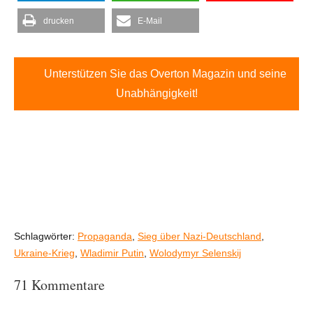
drucken
E-Mail
Unterstützen Sie das Overton Magazin und seine
Unabhängigkeit!
Schlagwörter:
Propaganda
,
Sieg über Nazi-Deutschland
,
Ukraine-Krieg
,
Wladimir Putin
,
Wolodymyr Selenskij
71 Kommentare