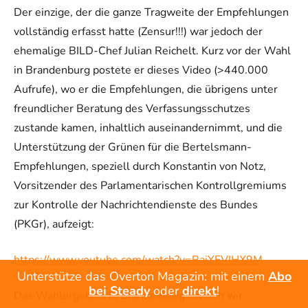
Der einzige, der die ganze Tragweite der Empfehlungen
vollständig erfasst hatte (Zensur!!!) war jedoch der
ehemalige BILD-Chef Julian Reichelt. Kurz vor der Wahl
in Brandenburg postete er dieses Video (>440.000
Aufrufe), wo er die Empfehlungen, die übrigens unter
freundlicher Beratung des Verfassungsschutzes
zustande kamen, inhaltlich auseinandernimmt, und die
Unterstützung der Grünen für die Bertelsmann-
Empfehlungen, speziell durch Konstantin von Notz,
Vorsitzender des Parlamentarischen Kontrollgremiums
zur Kontrolle der Nachrichtendienste des Bundes
(PKGr), aufzeigt:
https://www.youtube.com/watch?v=RaiYFVIHX9M
Unterstütze das Overton Magazin: mit einem
Abo
bei Steady
oder
direkt
!
Das Wahlergebnis in Brandenburg kennen wir