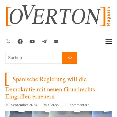
Zum
Inhalt
springen
Twitter
Facebook
YouTube
Telegram
Newsletter
Suchen
Spanische Regierung will die
Demokratie mit neuen Grundrechts-
Eingriffen erneuern
30. September 2024
Ralf Streck
11 Kommentare