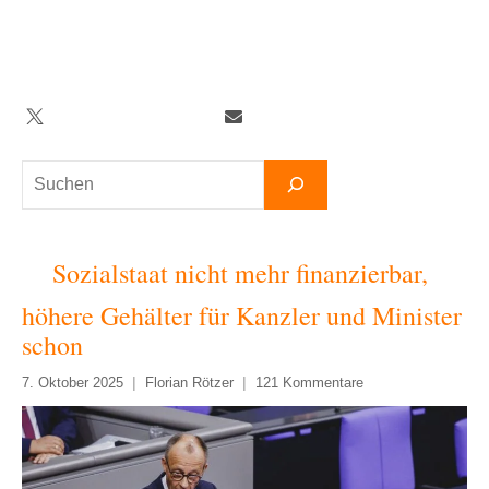
Zum
Inhalt
springen
Twitter
Facebook
YouTube
Telegram
Newsletter
Suchen
Sozialstaat nicht mehr finanzierbar,
höhere Gehälter für Kanzler und Minister
schon
7. Oktober 2025
Florian Rötzer
121 Kommentare