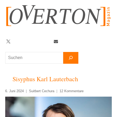
Zum
Inhalt
springen
Twitter
Facebook
YouTube
Telegram
Newsletter
Suchen
Sisyphus Karl Lauterbach
6. Juni 2024
Suitbert Cechura
12 Kommentare