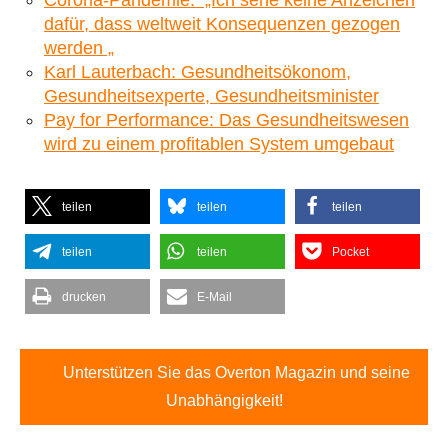
dafür, dass weltweit Konsequenzen gezogen
werden „
Karl Lauterbach: Gesundheitsökonom,
Gesundheitsexperte, Gesundheitsminister
Pay for Performance: Das Gesundheitswesen
wird zu einem profitablen System umgebaut
teilen
teilen
teilen
teilen
teilen
Pocket
drucken
E-Mail
Unterstützen Sie das Overton Magazin und seine
Unabhängigkeit!