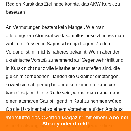
Region Kursk das Ziel habe könnte, das AKW Kursk zu
besetzen“
An Vermutungen besteht kein Mangel. Wie man
allerdings ein Atomkraftwerk kampflos besetzt, muss man
wohl die Russen in Saporischschja fragen. Zu dem
Vorgang ist mir nichts näheres bekannt. Wenn aber der
ukrainische Vorstoß zunehmend auf Gegenwehr trifft und
in Kursk nicht nur zivile Mitarbeiter anzutreffen sind, die
gleich mit erhobenen Händen die Ukrainer empfangen,
soweit sie nah genug heranrücken könnten, kann von
kampflos ja nicht die Rede sein, wobei man dabei dann
einen atomaren Gau billigend in Kauf zu nehmen würde.
Ob die Ukrainer bei so einem Vorgehen auf den Applaus
Unterstütze das Overton Magazin: mit einem
Abo bei
der sie unterstützenden „Weltgemeinschaft“ rechen kann,
Steady
oder
direkt
!
ist mehr als ungewiss. Dabei soll doch gerade diese