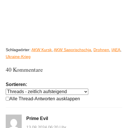
Schlagwörter:
AKW Kursk
,
AKW Saporischschja
,
Drohnen
,
IAEA
,
Ukraine-Krieg
40 Kommentare
Sortieren:
Alle Thread-Antworten ausklappen
Prime Evil
13.08.2024 06:20 Uhr