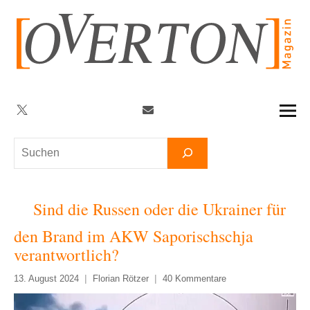
Zum
Inhalt
springen
Twitter
Facebook
YouTube
Telegram
Newsletter
Suchen
Sind die Russen oder die Ukrainer für
den Brand im AKW Saporischschja
verantwortlich?
13. August 2024
Florian Rötzer
40 Kommentare