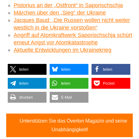
Pistorius an der „Ostfront“ in Saporischschja
Märchen über den „Sieg“ der Ukraine
Jacques Baud: „Die Russen wollen nicht weiter
westlich in die Ukraine vorstoßen“
Angriff auf Atomkraftwerk Saporischschja schürt
erneut Angst vor Atomkatastrophe
Aktuelle Entwicklungen im Ukrainekrieg
teilen
teilen
teilen
teilen
teilen
Pocket
drucken
E-Mail
Unterstützen Sie das Overton Magazin und seine
Unabhängigkeit!