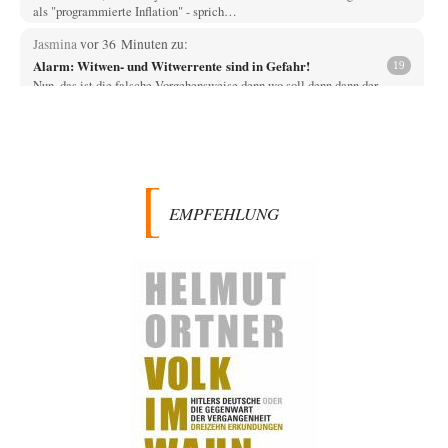
als "programmierte Inflation" - sprich…
Jasmina
vor 36 Minuten zu:
Alarm: Witwen- und Witwerrente sind in Gefahr!
19
Nun, das ist die falsche Vorgehensweise denn wo soll denn dann der
"Aufwuchs" für die…
Simon
vor 37 Minuten zu:
Die Alumina-Falle: Warum Europas schärfste Sanktionswaffe
14
stumpf bleibt
" Da die ukrainische Armee zahlreiche Airbus-Maschinen einsetzt, ist
Rusal Teil einer Lieferkette, die beide…
EMPFEHLUNG
ratzefatz
vor 1 Stunde zu:
Aus einem Land vor unserer Zeit
65
ch fühle mich als Opfer einer Illusion, die in meiner Jugend in den 70er-
80er-Jahren in…
Yossarian
vor 3 Stunden zu:
Statt Dunkelflaute eher Hitze-Blackout wegen
79
Kühlwassermangel für Atomkraft
Die Gezeiten werden deutlich höher? Kannst du mir dazu eine Quelle
nennen, die das erläutert?…
KR
vor 4 Stunden zu: