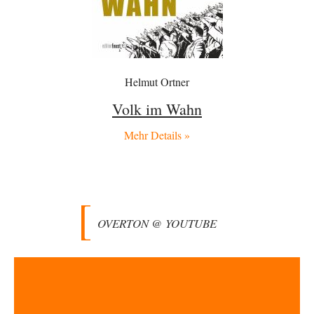
Wien, die heißeste Stadt
43
Und Wassermangel gibt es in Wien NICHT!!! Wien hat nach wie vor
genug ausgezeichnetes Wasser,…
Vrbamrda
vor 11 Stunden zu:
Territoriale Neuordnung der Ukraine?
43
Helmut Ortner
Off Topic eigentlich nur bedingt, denn wenn es zum Verteidigungsfall und
damit fast zwangsläufig (wenn…
Volk im Wahn
Michael
vor 12 Stunden zu:
CSD-Anschlag: Amri 2.0?
Mehr Details »
16
Der offensichtlichste Elefant im Raum, den keiner erwähnt: Alle
Eingänge zum Tiergarten waren gesperrt, Nur…
Besdomny
vor 15 Stunden zu:
Der Bremische Kirchentag liebt die Bombe nicht!
21
einige ostdeutsche Gemeinden, wie die hallesche Wörmlitzer
OVERTON @ YOUTUBE
Kirchengemeinde, haben diese Tradition bis in die 2010er…
Peter Zobel
vor 15 Stunden zu:
Absurde Debatte um Ceuta-„Invasion“ durch Marokko vertieft
5
EU-Spaltung
Man braucht in Deutschland nur etwas halbwegs vernünftiges zuvsagen
und man landet suf der Zionisten-Abschussliste.