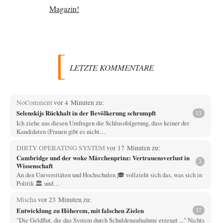
LETZTE KOMMENTARE
NoComment
vor 4 Minuten zu:
Selenskijs Rückhalt in der Bevölkerung schrumpft
13
Ich ziehe aus diesen Umfragen die Schlussfolgerung, dass keiner der
Kandidaten (Frauen gibt es nicht…
DIRTY OPERATING SYSTEM
vor 17 Minuten zu:
Cambridge und der woke Märchenprinz: Vertrauensverlust in
3
Wissenschaft
An den Universitäten und Hochschulen 🎓 vollzieht sich das, was sich in
Politik 🏛️ und…
Mischa
vor 23 Minuten zu:
Entwicklung zu Höherem, mit falschen Zielen
37
"Die Geldflut, die das System durch Schuldenaufnahme erzeugt ..." Nichts