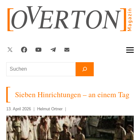
Zum
Inhalt
springen
Twitter
Facebook
YouTube
Telegram
Newsletter
Suchen
Sieben Hinrichtungen – an einem Tag
13. April 2026
Helmut Ortner