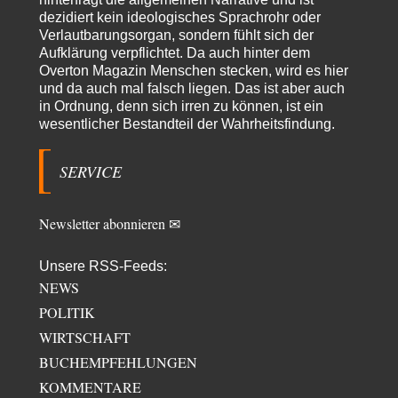
dezidiert kein ideologisches Sprachrohr oder
Trilex
vor 1 Tag zu:
Verlautbarungsorgan, sondern fühlt sich der
Ein Bild der Friedensbewegung
16
Aufklärung verpflichtet. Da auch hinter dem
Sicher, das Innere bricht sich Bann. Gemeint ist damit stets eine
Overton Magazin Menschen stecken, wird es hier
Interaktion. Wir waren zu…
und da auch mal falsch liegen. Das ist aber auch
in Ordnung, denn sich irren zu können, ist ein
sylvain
vor 2 Tagen zu:
wesentlicher Bestandteil der Wahrheitsfindung.
Rechts- oder Linksträger?
27
Danke für den Link. Ich vertraue ja der Wissenschaft, wissen Sie? Und da
ist es…
SERVICE
Theo Noestonto
vor 2 Tagen zu:
Russische Blockade des Schwarzen Meeres
7
Newsletter abonnieren ✉
"Ohne tragfähige Argumentation wirds wohl eher nix mit dem
„mainstraem näherbringen“…" Natürlich nicht! Da haben…
Unsere RSS-Feeds:
NEWS
POLITIK
WIRTSCHAFT
BUCHEMPFEHLUNGEN
KOMMENTARE