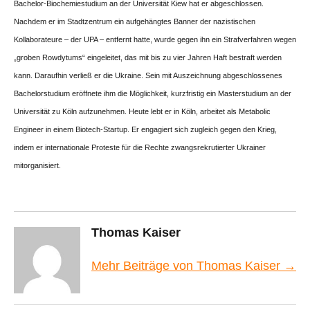
Bachelor-Biochemiestudium an der Universität Kiew hat er abgeschlossen.
Nachdem er im Stadtzentrum ein aufgehängtes Banner der nazistischen
Kollaborateure – der UPA – entfernt hatte, wurde gegen ihn ein Strafverfahren wegen
„groben Rowdytums“ eingeleitet, das mit bis zu vier Jahren Haft bestraft werden
kann. Daraufhin verließ er die Ukraine. Sein mit Auszeichnung abgeschlossenes
Bachelorstudium eröffnete ihm die Möglichkeit, kurzfristig ein Masterstudium an der
Universität zu Köln aufzunehmen. Heute lebt er in Köln, arbeitet als Metabolic
Engineer in einem Biotech-Startup. Er engagiert sich zugleich gegen den Krieg,
indem er internationale Proteste für die Rechte zwangsrekrutierter Ukrainer
mitorganisiert.
Thomas Kaiser
Mehr Beiträge von Thomas Kaiser →