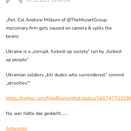
27.12.2022 15:04 Uhr
„Ret. Col Andrew Milburn of @TheMozartGroup
mercenary firm gets sauced on camera & spills the
beans:
Ukraine is a „corrupt, fucked-up society“ run by „fucked-
up people“
Ukrainian soldiers „kill dudes who surrendered,“ commit
„atrocities““
https://twitter.com/MaxBlumenthal/status/1607477025
Na, wer hätte das gedacht…….
Antworten