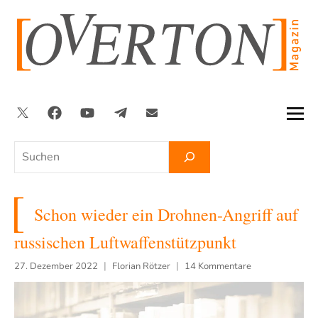
Zum
Inhalt
springen
Twitter
Facebook
YouTube
Telegram
Newsletter
Suchen
Schon wieder ein Drohnen-Angriff auf
russischen Luftwaffenstützpunkt
27. Dezember 2022
Florian Rötzer
14 Kommentare