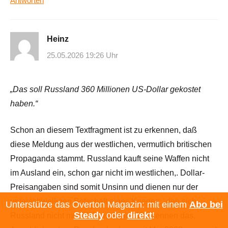
Antworten
Heinz
25.05.2026 19:26 Uhr
„Das soll Russland 360 Millionen US-Dollar gekostet
haben.“
Schon an diesem Textfragment ist zu erkennen, daß
diese Meldung aus der westlichen, vermutlich britischen
Propaganda stammt. Russland kauft seine Waffen nicht
im Ausland ein, schon gar nicht im westlichen,. Dollar-
Preisangaben sind somit Unsinn und dienen nur der
unterschwelligen Botschaft eines Krieges, „den sich
Unterstütze das Overton Magazin: mit einem
Abo bei
Steady
oder
direkt
!
Russland nicht mehr leisten kann.“ Wir kennen das.