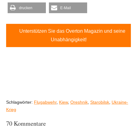
drucken
E-Mail
Unterstützen Sie das Overton Magazin und seine
Unabhängigkeit!
Schlagwörter:
Flugabwehr
,
Kiew
,
Oreshnik
,
Starobilsk
,
Ukraine-
Krieg
70 Kommentare