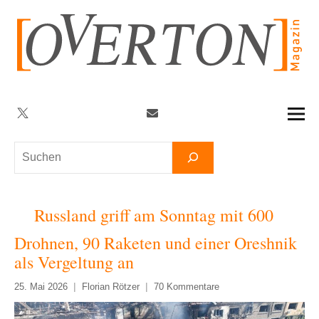
Zum
Inhalt
springen
Twitter
Facebook
YouTube
Telegram
Newsletter
Suchen
Russland griff am Sonntag mit 600
Drohnen, 90 Raketen und einer Oreshnik
als Vergeltung an
25. Mai 2026
Florian Rötzer
70 Kommentare