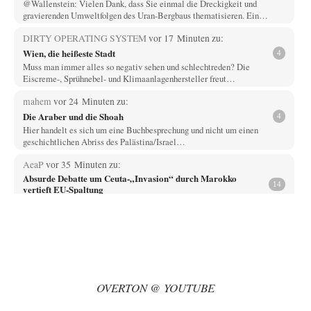
@Wallenstein: Vielen Dank, dass Sie einmal die Dreckigkeit und
gravierenden Umweltfolgen des Uran-Bergbaus thematisieren. Ein…
DIRTY OPERATING SYSTEM
vor 17 Minuten zu:
Wien, die heißeste Stadt
4
Muss man immer alles so negativ sehen und schlechtreden? Die
Eiscreme-, Sprühnebel- und Klimaanlagenhersteller freut…
mahem
vor 24 Minuten zu:
Die Araber und die Shoah
4
Hier handelt es sich um eine Buchbesprechung und nicht um einen
geschichtlichen Abriss des Palästina/Israel…
AeaP
vor 35 Minuten zu:
Absurde Debatte um Ceuta-„Invasion“ durch Marokko
14
vertieft EU-Spaltung
Jetzt versuchen "interessierte Kreise" Georg Restle fertigzumachen, der
in der Ceuta-Angelegenheit von einem "US-israelisch-marokkanischen
Bündnis"…
Adel verpflichtet
vor 1 Stunde zu:
CSD-Anschlag: Amri 2.0?
3
Wir werden doch wie immer auch hier nur verarscht und wer glaubt das
OVERTON @ YOUTUBE
ein SWAT-Team…