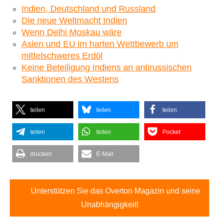
Indien, Deutschland und Russland
Die neue Weltmacht Indien
Wenn Delhi Moskau wäre
Asien und EU im harten Wettbewerb um
mittelschweres Erdöl
Keine Beteiligung Indiens an antirussischen
Sanktionen des Westens
teilen
teilen
teilen
teilen
teilen
Pocket
drucken
E-Mail
Unterstützen Sie das Overton Magazin und seine
Unabhängigkeit!