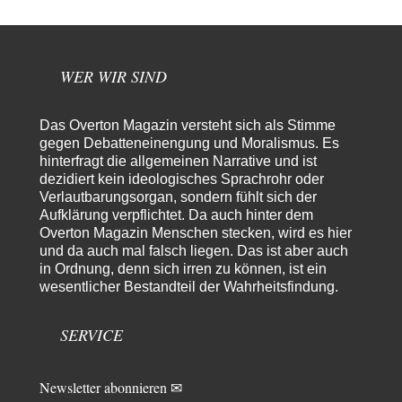
Grottenolm
vor 3 Stunden zu:
Die von Selenskij angeordnete 40-Tage-Operation hat den
67
Krieg weiter eskaliert
Natürlich ist Russland scheinbar zögerlich, inkonsequent, reagiert immer
nur . Aber es ist vielleicht, wie…
WER WIR SIND
Patient 0
vor 8 Stunden zu:
Helmut Schelsky – Der Mann, der den Marxismus überlebte
34
Das Overton Magazin versteht sich als Stimme
> Eine schwammige Kritik, die nicht an der Theorie nachweist, dass die
gegen Debatteneinengung und Moralismus. Es
fehlerhaft oder unvollständig…
hinterfragt die allgemeinen Narrative und ist
dezidiert kein ideologisches Sprachrohr oder
Conrad
vor 10 Stunden zu:
Verlautbarungsorgan, sondern fühlt sich der
Entkernen, Umfunktionieren und (feindlich) Übernehmen
17
Aufklärung verpflichtet. Da auch hinter dem
Die NATO-Manöver gibt es noch. Mehr, als, zuvor, größere, nur eben jetzt
ein paar tausend…
Overton Magazin Menschen stecken, wird es hier
und da auch mal falsch liegen. Das ist aber auch
Torsten
vor 21 Stunden zu:
in Ordnung, denn sich irren zu können, ist ein
Urteil des Bundesverwaltungsgerichts zur ewigen
wesentlicher Bestandteil der Wahrheitsfindung.
16
Geheimhaltung
Der Deep-State braucht Feinde wie ein Fisch das Wasser. Und nichts
erschafft bessere Feinde als…
SERVICE
Ferdinand Wohlgewiehert
vor 21 Stunden zu:
Wie arm sind wir, Herr Schneider?
21
Newsletter abonnieren ✉
"Art. 20,1 GG: „Die Bundesrepublik Deutschland ist ein demokratischer