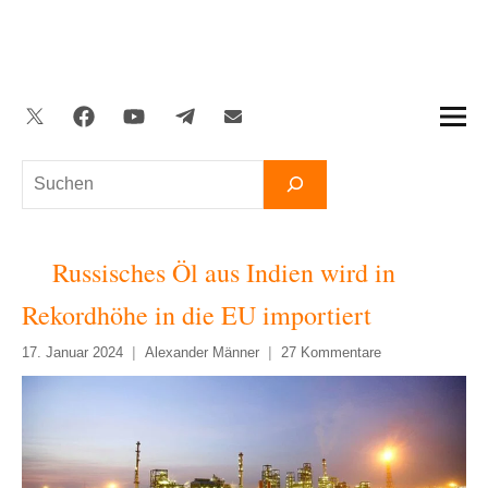
Zum
Inhalt
springen
Twitter
Facebook
YouTube
Telegram
Newsletter
Suchen
Russisches Öl aus Indien wird in
Rekordhöhe in die EU importiert
17. Januar 2024
Alexander Männer
27 Kommentare